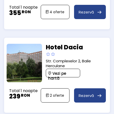
Total 1 noapte
355
RON
Rezervă
4
oferte
Hotel Dacia
Str. Complexelor 2, Baile
Herculane
Vezi pe
hartă
Total 1 noapte
239
RON
Rezervă
2
oferte