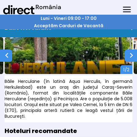
Luni - Vineri 09:00 - 17:00
Acceptăm Carduri de Vacantă
Baile Herculane
Băile Herculane (în latină Aqua Herculis, în germană
Herkulesbad) este un oraș din județul Caraș-Severin
(România), format din localitățile componente Băile
Herculane (reședința) și Pecinișca. Are o populație de 5.008
locuitori. Orașul este situat pe Valea Cernei, la 5 km de DN 6
(E70), principala arteră rutieră ce leagă vestul țării de
București.
Hoteluri recomandate