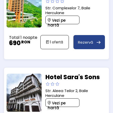
Str. Complexelor 7, Baile
Herculane
Vezi pe
hartă
Total 1 noapte
690
RON
Rezervă
1
ofertă
Hotel Sara's Sons
Str. Aleea Teilor 2, Baile
Herculane
Vezi pe
hartă