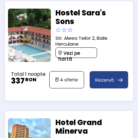
Hostel Sara's
Sons
Str. Aleea Teilor 2, Baile
Herculane
Vezi pe
hartă
Total 1 noapte
337
RON
Rezervă
4
oferte
Hotel Grand
Minerva