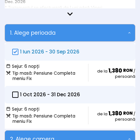
Dec. 2026
* Tratamentul se efectuează de Luni până Vineri.
* Pentru tratament turiștii trebuie să prezinte bilet de trimitere
de la medicul de familie, card de sănătate activat și adeverință
de salariat sau cupon de pensie.
* Oferta este destinată persoanelor cu vârsta de 55+ și
1. Alege perioada
pensionarilor.
1 Iun 2026
-
30 Sep 2026
Sejur:
6 nopți
1,380
RON
de la
/
Tip masă:
Pensiune Completa
persoană
meniu Fix
1 Oct 2026
-
31 Dec 2026
Sejur:
6 nopți
1,380
RON
de la
/
Tip masă:
Pensiune Completa
persoană
meniu Fix
2. Alege camera