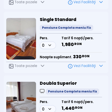
Toate pozele
Vezi Facilităţi
Single Standard
Pensiune Completa meniu Fix
Pers.
Tarif 6 nopți/pers.
1,980
RON
330
RON
Noapte supliment.
Toate pozele
Vezi Facilităţi
Doubla Superior
Pensiune Completa meniu Fix
Pers.
Tarif 6 nopți/pers.
1,440
RON