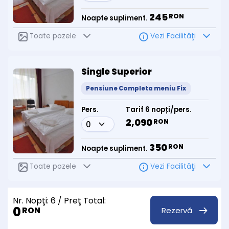
245
RON
Noapte supliment.
Toate pozele
Vezi Facilităţi
Single Superior
Pensiune Completa meniu Fix
Pers.
Tarif 6 nopți/pers.
2,090
RON
350
RON
Noapte supliment.
Toate pozele
Vezi Facilităţi
Nr. Nopţi:
6
/ Preţ Total:
0
Rezervă
RON