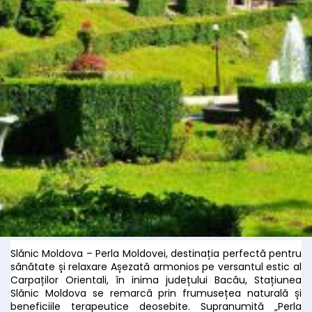
Slănic Moldova – Perla Moldovei, destinația perfectă pentru
sănătate și relaxare Așezată armonios pe versantul estic al
Carpaților Orientali, în inima județului Bacău, Stațiunea
Slănic Moldova se remarcă prin frumusețea naturală și
beneficiile terapeutice deosebite. Supranumită „Perla