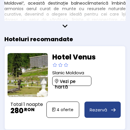
Moldovei”, această destinație balneoclimaterică îmbină
armonios aerul curat de munte cu resursele naturale
curative, devenind o alegere ideală pentru cei care își
doresc un sejur de sănătate, liniște și reconectare cu
natura.
Hoteluri recomandate
Hotel Venus
Slanic Moldova
Vezi pe
hartă
Total 1 noapte
280
RON
Rezervă
4
oferte