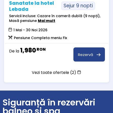
Sanatate la hotel
Sejur 9 nopti
Lebada
Servicii incluse: Cazare în cameră dublă (9 nopți),
Masă pensiune
Mai mult
1 Mai - 30 Noi 2026
Pensiune Completa meniu Fix
1,980
RON
De la
Rezervă
Vezi toate ofertele (2)
Siguranță în rezervări
balneo și spa