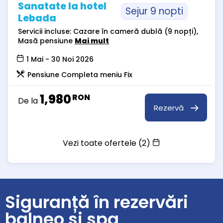
Sanatate la hotel
Sejur 9 nopti
Lebada
Servicii incluse: Cazare în cameră dublă (9 nopți),
Masă pensiune
Mai mult
1 Mai - 30 Noi 2026
Pensiune Completa meniu Fix
1,980
RON
De la
Rezervă
Vezi toate ofertele (2)
Siguranță în rezervări
balneo și spa