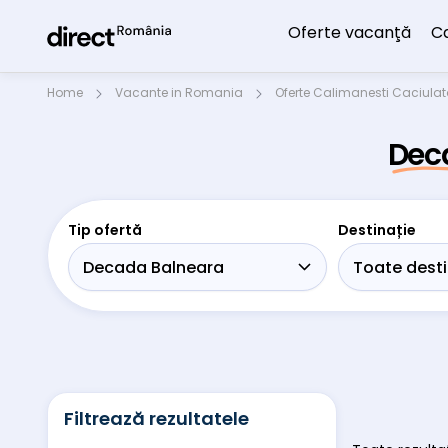
Oferte vacanţă
C
Home
Vacante in Romania
Oferte Calimanesti Caciula
Dec
Tip ofertă
Destinație
Filtrează rezultatele