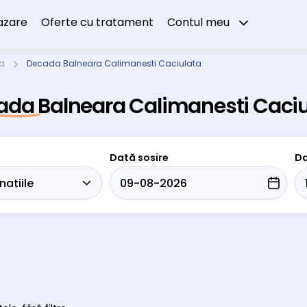
azare
Oferte cu tratament
Contul meu
ta
Decada Balneara Calimanesti Caciulata
ada Balneara Calimanesti Caciu
Dată sosire
Da