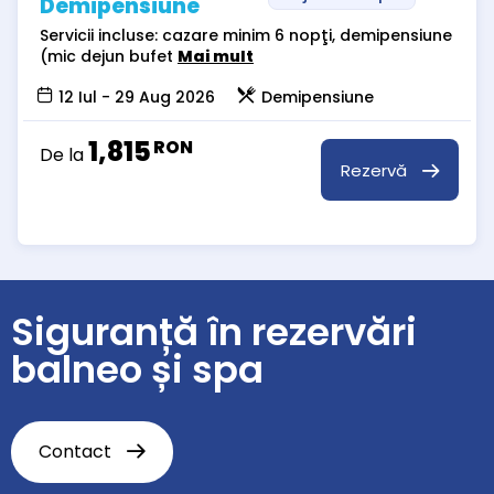
Demipensiune
Servicii incluse: cazare minim 6 nopţi, demipensiune
(mic dejun bufet
Mai mult
12 Iul - 29 Aug 2026
Demipensiune
1,815
RON
De la
Rezervă
Siguranță în rezervări
balneo și spa
Contact