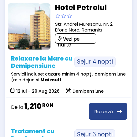
Hotel Petrolul
Str. Andrei Muresanu, Nr. 2,
Eforie Nord, Romania
Vezi pe
hartă
Relaxare la Mare cu
Sejur 4 nopti
Demipensiune
Servicii incluse: cazare minim 4 nopţi, demipensiune
(mic dejun și
Mai mult
12 Iul - 29 Aug 2026
Demipensiune
1,210
RON
De la
Rezervă
Tratament cu
Sejur 6 nopti