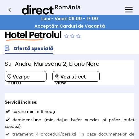
Luni - Vineri 09:00 - 17:00
Acceptăm Carduri de Vacantă
Hotel Petrolul
Ofertă specială
Str. Andrei Muresanu 2, Eforie Nord
Vezi pe
Vezi street
hartă
view
Servicii incluse:
cazare minim 6 nopţi
demipensiune (mic dejun bufet suedez și prânz bufet
suedez)
tratament: 4 proceduri/pers./zi în baza documentelor de