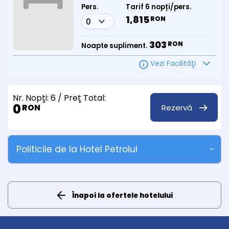
Pers.
Tarif 6 nopți/pers.
1,815
RON
303
RON
Noapte supliment.
Vezi Facilităţi
Nr. Nopţi:
6
/ Preţ Total:
0
Rezervă
RON
Politicile de la Hotel Petrolul
Înapoi la ofertele hotelului