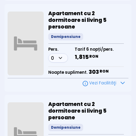
Apartament cu 2
dormitoare si living 5
persoane
Demipensiune
Pers.
Tarif 6 nopți/pers.
1,815
RON
303
RON
Noapte supliment.
Vezi Facilităţi
Apartament cu 2
dormitoare si living 5
persoane
Demipensiune