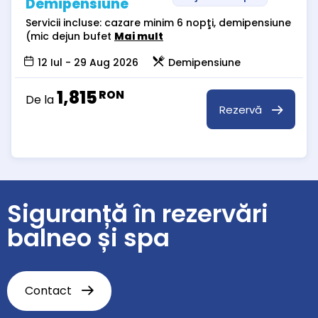
Demipensiune
Servicii incluse: cazare minim 6 nopţi, demipensiune
(mic dejun bufet
Mai mult
12 Iul - 29 Aug 2026
Demipensiune
1,815
RON
De la
Rezervă
Siguranță în rezervări
balneo și spa
Contact