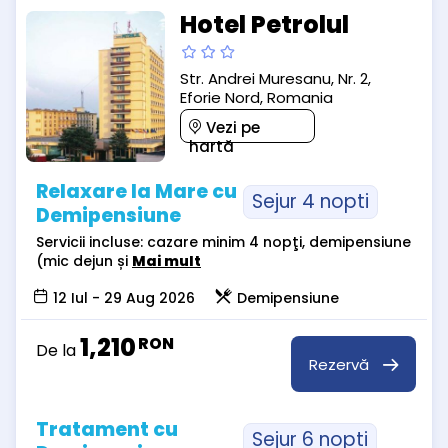
Hotel Petrolul
Str. Andrei Muresanu, Nr. 2,
Eforie Nord, Romania
Vezi pe
hartă
Relaxare la Mare cu
Sejur 4 nopti
Demipensiune
Servicii incluse: cazare minim 4 nopţi, demipensiune
(mic dejun și
Mai mult
12 Iul - 29 Aug 2026
Demipensiune
1,210
RON
De la
Rezervă
Tratament cu
Sejur 6 nopti