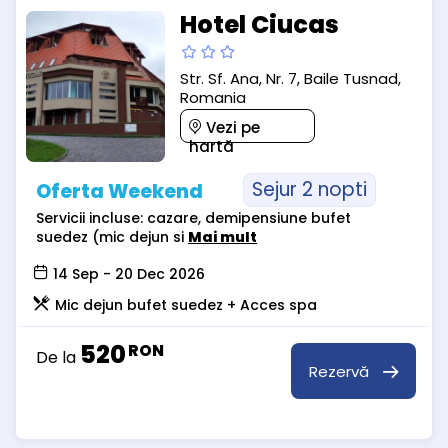
Hotel Ciucas
Str. Sf. Ana, Nr. 7, Baile Tusnad,
Romania
Vezi pe
hartă
Sejur 2 nopti
Oferta Weekend
Servicii incluse: cazare, demipensiune bufet
suedez (mic dejun si
Mai mult
14 Sep - 20 Dec 2026
Mic dejun bufet suedez + Acces spa
520
RON
De la
Rezervă