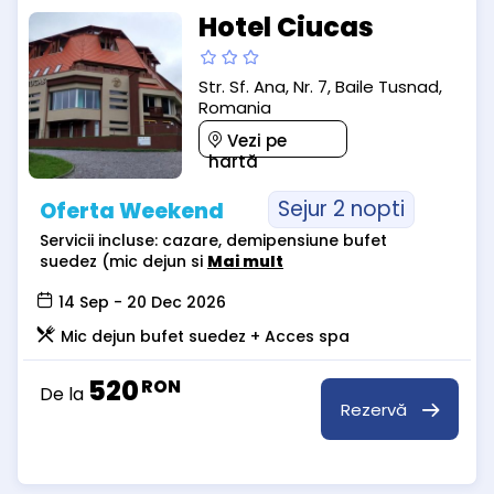
Hotel Ciucas
Str. Sf. Ana, Nr. 7, Baile Tusnad,
Romania
Vezi pe
hartă
Sejur 2 nopti
Oferta Weekend
Servicii incluse: cazare, demipensiune bufet
suedez (mic dejun si
Mai mult
14 Sep - 20 Dec 2026
Mic dejun bufet suedez + Acces spa
520
RON
De la
Rezervă