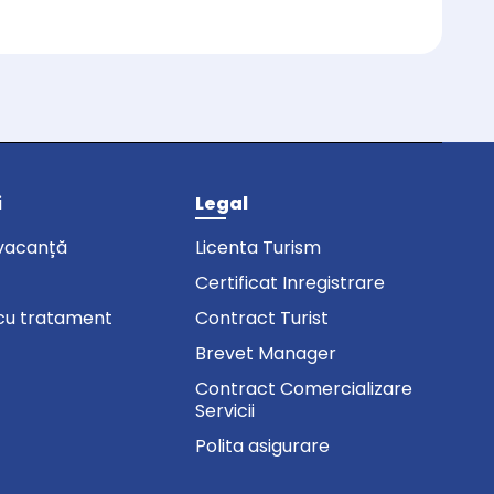
i
Legal
vacanță
Licenta Turism
Certificat Inregistrare
cu tratament
Contract Turist
Brevet Manager
Contract Comercializare
Servicii
Polita asigurare