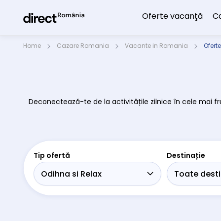
Oferte vacanţă
C
Home
Cazare Romania
Vacante in Romania
Ofert
Deconectează-te de la activitățile zilnice în cele mai f
Tip ofertă
Destinație