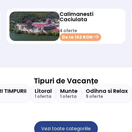
Calimanesti
Caciulata
4 oferte
De la 102 RON
Tipuri de Vacanțe
I TIMPURII
Litoral
Munte
Odihna si Relax
1 oferta
1 oferta
9 oferte
Vezi toate categoriile