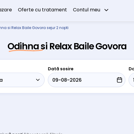
azare
Oferte cu tratament
Contul meu
hna si Relax Baile Govora sejur 2 nopti
Odihna si Relax Baile Govora
Dată sosire
Da