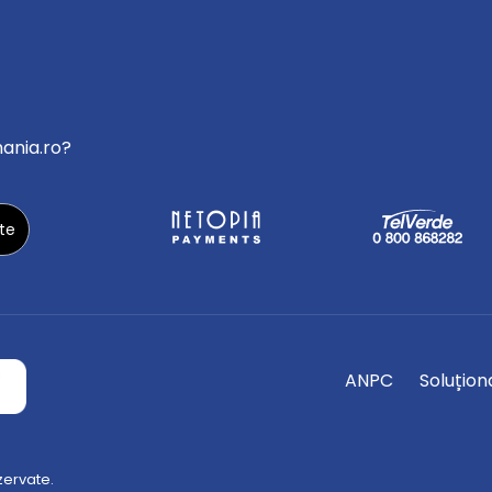
mania.ro?
ANPC
Soluționa
zervate.