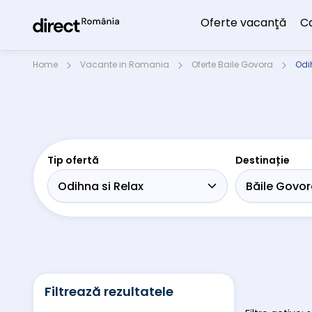
Oferte vacanţă
C
Home
Vacante in Romania
Oferte Baile Govora
Odi
Tip ofertă
Destinație
Filtrează rezultatele