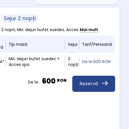
Sejur 2 nopți
m 2 nopti, Mic dejun bufet suedez, Acces
Mai mult
Tip masă
Sejur
Tarif/Persoană
ră
Mic dejun bufet suedez +
2
 4*
De la
600 RON
Acces spa
nopți
600
RON
De la
Rezervă