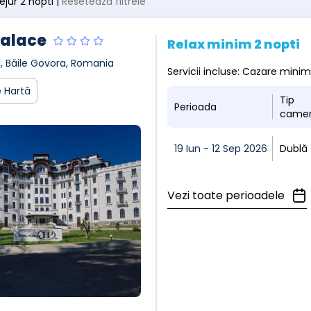
sejur 2 nopti |
Resetează filtrele
Palace
Relax minim 2 nopti
ui, Băile Govora, Romania
Servicii incluse: Cazare mini
 Hartă
Tip
Perioada
came
19 Iun - 12 Sep 2026
Dublă
Vezi toate perioadele