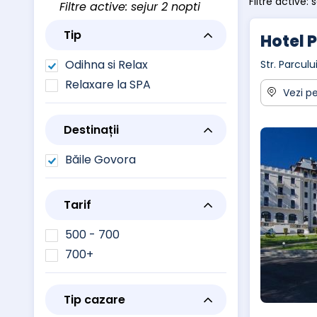
Filtre active: 
Filtre active: sejur 2 nopti
Tip
Hotel 
Odihna si Relax
Str. Parcul
Relaxare la SPA
Vezi pe
Destinații
Băile Govora
Tarif
500 - 700
700+
Tip cazare