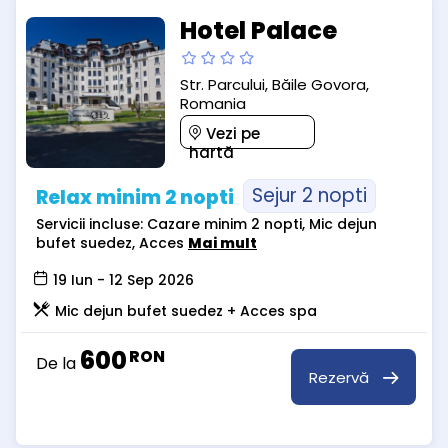
Hotel Palace
Str. Parcului, Băile Govora,
Romania
Vezi pe
hartă
Sejur 2 nopti
Relax minim 2 nopti
Servicii incluse: Cazare minim 2 nopti, Mic dejun
bufet suedez, Acces
Mai mult
19 Iun - 12 Sep 2026
Mic dejun bufet suedez + Acces spa
600
RON
De la
Rezervă