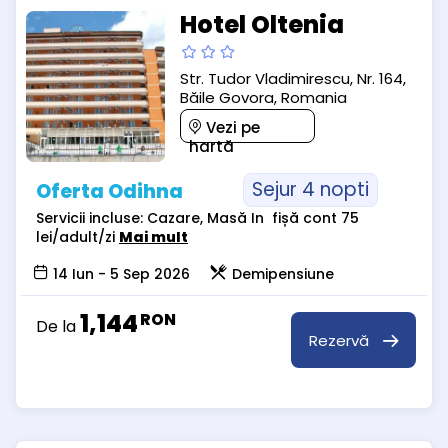
Hotel Oltenia
Str. Tudor Vladimirescu, Nr. 164,
Băile Govora, Romania
Vezi pe
hartă
Sejur 4 nopti
Oferta Odihna
Servicii incluse: Cazare, Masă In fișă cont 75
lei/adult/zi
Mai mult
14 Iun - 5 Sep 2026
Demipensiune
1,144
RON
De la
Rezervă