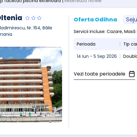
tip facilitati piscina exterioara |
Resetează filtrele
Oltenia
Oferta Odihna
Seju
ladimirescu, Nr. 164, Băile
Servicii incluse: Cazare, Masă 
mania
Perioada
Tip c
14 Iun - 5 Sep 2026
Doubl
Vezi toate perioadele