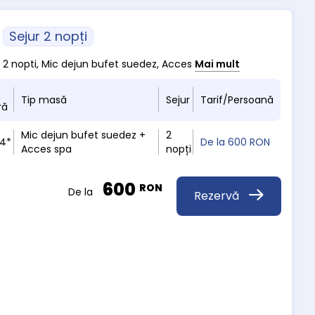
Sejur 2 nopți
m 2 nopti, Mic dejun bufet suedez, Acces
Mai mult
Tip masă
Sejur
Tarif/Persoană
ră
Mic dejun bufet suedez +
2
 4*
De la
600 RON
Acces spa
nopți
600
RON
De la
Rezervă