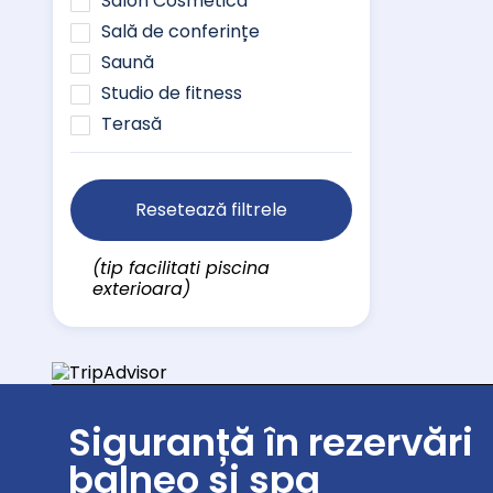
Salon Cosmetică
Sală de conferințe
Saună
Studio de fitness
Terasă
Resetează filtrele
(tip facilitati piscina
exterioara)
Siguranță în rezervări
balneo și spa