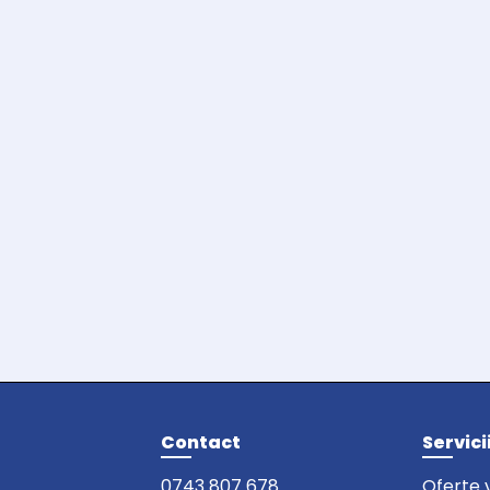
Contact
Servici
0743 807 678
Oferte 