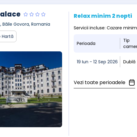
Palace
Relax minim 2 nopti
ui, Băile Govora, Romania
Servicii incluse: Cazare mini
 Hartă
Tip
Perioada
came
19 Iun - 12 Sep 2026
Dublă
Vezi toate perioadele