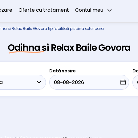
azare
Oferte cu tratament
Contul meu
na si Relax Baile Govora tip facilitati piscina exterioara
Odihna si Relax Baile Govora
Dată sosire
Da