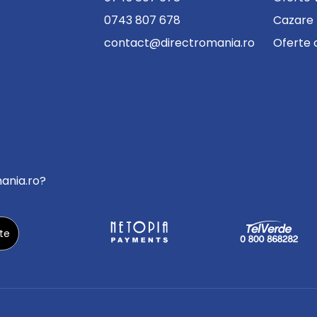
0743 807 678
Cazare
contact@directromania.ro
Oferte 
mania.ro?