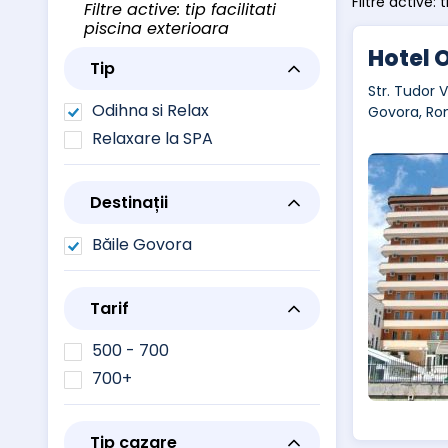
Filtre active: 
Filtre active: tip facilitati
piscina exterioara
Hotel 
Tip
Str. Tudor V
Odihna si Relax
Govora, Ro
Relaxare la SPA
Destinații
Băile Govora
Tarif
500 - 700
700+
Tip cazare