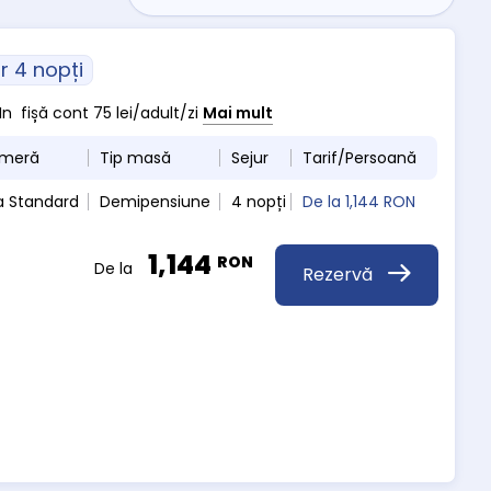
r 4 nopți
In fișă cont 75 lei/adult/zi
Mai mult
ameră
Tip masă
Sejur
Tarif/Persoană
a Standard
Demipensiune
4 nopți
De la
1,144 RON
1,144
RON
De la
Rezervă