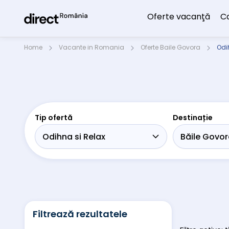
Oferte vacanţă
C
Home
Vacante in Romania
Oferte Baile Govora
Odih
Tip ofertă
Destinație
Filtrează rezultatele