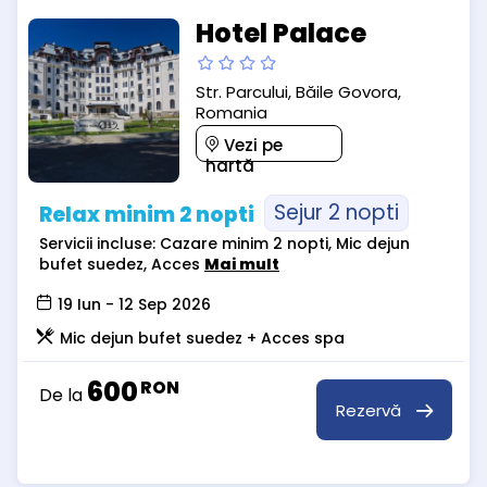
Hotel Palace
Str. Parcului, Băile Govora,
Romania
Vezi pe
hartă
Sejur 2 nopti
Relax minim 2 nopti
Servicii incluse: Cazare minim 2 nopti, Mic dejun
bufet suedez, Acces
Mai mult
19 Iun - 12 Sep 2026
Mic dejun bufet suedez + Acces spa
600
RON
De la
Rezervă