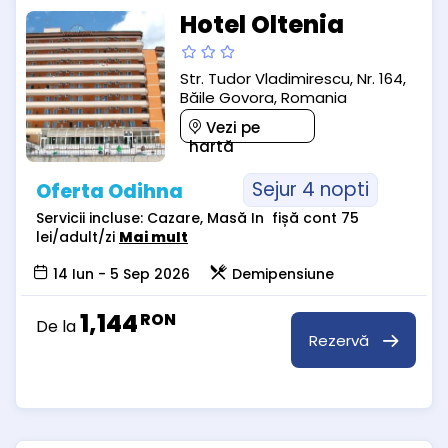
Hotel Oltenia
Str. Tudor Vladimirescu, Nr. 164,
Băile Govora, Romania
Vezi pe
hartă
Sejur 4 nopti
Oferta Odihna
Servicii incluse: Cazare, Masă In fișă cont 75
lei/adult/zi
Mai mult
14 Iun - 5 Sep 2026
Demipensiune
1,144
RON
De la
Rezervă