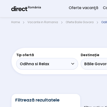
Oferte vacanţă
C
Home
Vacante in Romania
Oferte Baile Govora
Odih
Tip ofertă
Destinație
Filtrează rezultatele