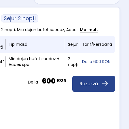
Sejur 2 nopți
m 2 nopti, Mic dejun bufet suedez, Acces
Mai mult
Tip masă
Sejur
Tarif/Persoană
ră
Mic dejun bufet suedez +
2
 4*
De la
600 RON
Acces spa
nopți
600
RON
De la
Rezervă