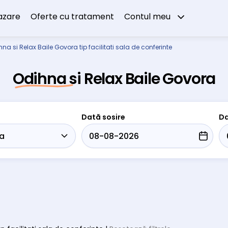
azare
Oferte cu tratament
Contul meu
na si Relax Baile Govora tip facilitati sala de conferinte
Odihna si Relax Baile Govora
Dată sosire
Da