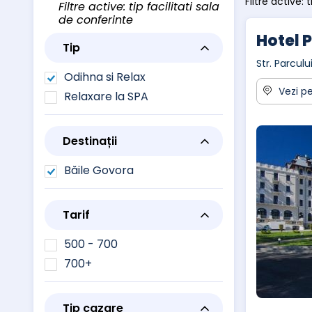
Filtre active: 
Filtre active: tip facilitati sala
de conferinte
Hotel 
Tip
Str. Parcul
Odihna si Relax
Vezi pe
Relaxare la SPA
Destinații
Băile Govora
Tarif
500 - 700
700+
Tip cazare