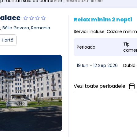
tip facilitati sala de conferinte |
Resetează filtrele
Palace
Relax minim 2 nopti
ui, Băile Govora, Romania
Servicii incluse: Cazare mini
 Hartă
Tip
Perioada
came
19 Iun - 12 Sep 2026
Dublă
Vezi toate perioadele