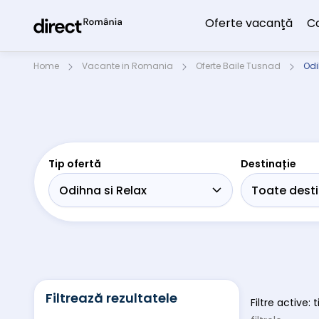
Oferte vacanţă
C
Home
Vacante in Romania
Oferte Baile Tusnad
Odi
Tip ofertă
Destinație
Filtrează rezultatele
Filtre active: