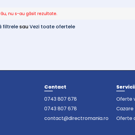
rău, nu s-au găsit rezultate.
filtrele
sau
Vezi toate ofertele
Contact
Servici
0743 807 678
Oferte 
0743 807 678
Cazare
contact@directromania.ro
Oferte 