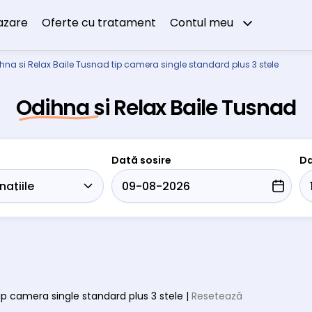
azare
Oferte cu tratament
Contul meu
hna si Relax Baile Tusnad tip camera single standard plus 3 stele
Odihna si Relax Baile Tusnad
Dată sosire
Da
 tip camera single standard plus 3 stele |
Resetează