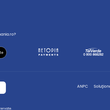
mania.ro?
ANPC
Soluționa
zervate.