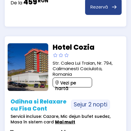
459
RON
De la
Rezervă
Hotel Cozia
Str. Calea Lui Traian, Nr. 794,
Calimanesti Caciulata,
Romania
Vezi pe
hartă
Odihna si Relaxare
Sejur 2 nopti
cu Fisa Cont
Servicii incluse: Cazare, Mic dejun bufet suedez,
Masa în sistem card
Mai mult