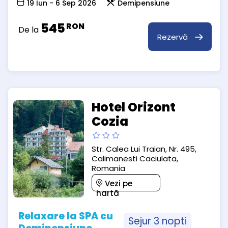
19 Iun - 6 Sep 2026
Demipensiune
545
RON
De la
Rezervă
Hotel Orizont
Cozia
Str. Calea Lui Traian, Nr. 495,
Calimanesti Caciulata,
Romania
Vezi pe
hartă
Relaxare la SPA cu
Sejur 3 nopti