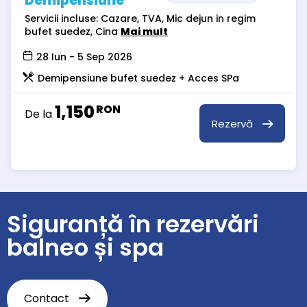
Demipensiune
Servicii incluse: Cazare, TVA, Mic dejun in regim
bufet suedez, Cina
Mai mult
28 Iun - 5 Sep 2026
Demipensiune bufet suedez + Acces SPa
1,150
RON
De la
Rezervă
Siguranță în rezervări
balneo și spa
Contact