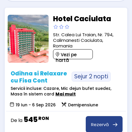
Hotel Caciulata
Str. Calea Lui Traian, Nr. 794,
Calimanesti Caciulata,
Romania
Vezi pe
hartă
Odihna si Relaxare
Sejur 2 nopti
cu Fisa Cont
Servicii incluse: Cazare, Mic dejun bufet suedez,
Masa în sistem card
Mai mult
19 Iun - 6 Sep 2026
Demipensiune
545
RON
De la
Rezervă