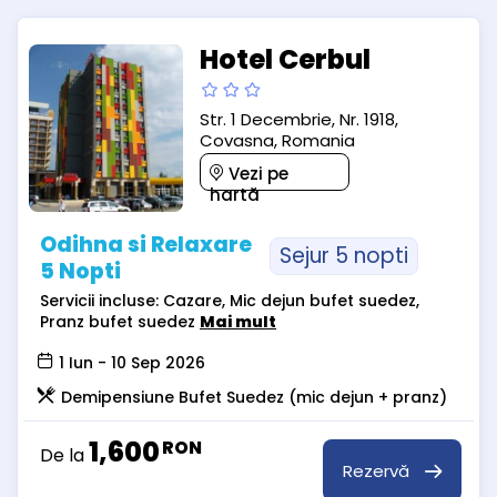
Hotel Cerbul
Str. 1 Decembrie, Nr. 1918,
Covasna, Romania
Vezi pe
hartă
Odihna si Relaxare
Sejur 5 nopti
5 Nopti
Servicii incluse: Cazare, Mic dejun bufet suedez,
Pranz bufet suedez
Mai mult
1 Iun - 10 Sep 2026
Demipensiune Bufet Suedez (mic dejun + pranz)
1,600
RON
De la
Rezervă