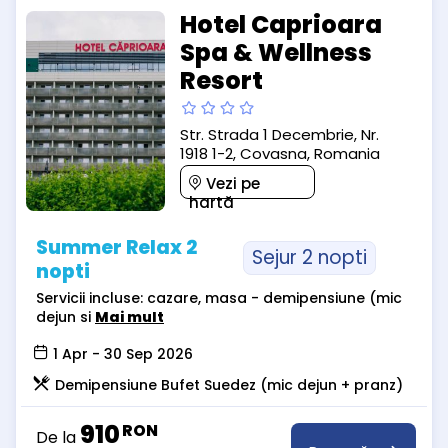
Hotel Caprioara
Spa & Wellness
Resort
Str. Strada 1 Decembrie, Nr.
1918 1-2, Covasna, Romania
Vezi pe
hartă
Summer Relax 2
Sejur 2 nopti
nopti
Servicii incluse: cazare, masa - demipensiune (mic
dejun si
Mai mult
1 Apr - 30 Sep 2026
Demipensiune Bufet Suedez (mic dejun + pranz)
910
RON
De la