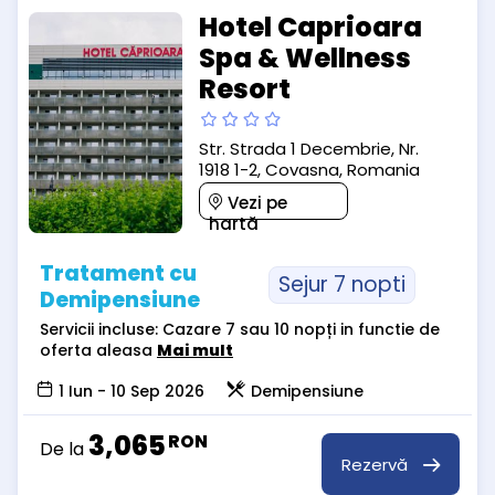
Hotel Caprioara
Spa & Wellness
Resort
Str. Strada 1 Decembrie, Nr.
1918 1-2, Covasna, Romania
Vezi pe
hartă
Tratament cu
Sejur 7 nopti
Demipensiune
Servicii incluse: Cazare 7 sau 10 nopți in functie de
oferta aleasa
Mai mult
1 Iun - 10 Sep 2026
Demipensiune
3,065
RON
De la
Rezervă