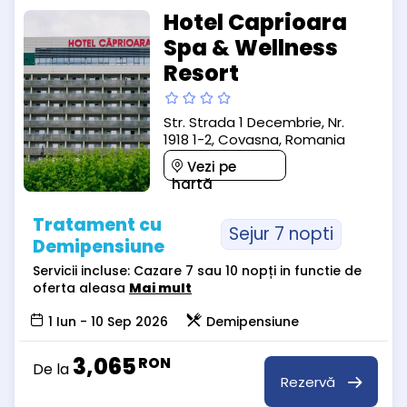
Hotel Caprioara
Spa & Wellness
Resort
Str. Strada 1 Decembrie, Nr.
1918 1-2, Covasna, Romania
Vezi pe
hartă
Tratament cu
Sejur 7 nopti
Demipensiune
Servicii incluse: Cazare 7 sau 10 nopți in functie de
oferta aleasa
Mai mult
1 Iun - 10 Sep 2026
Demipensiune
3,065
RON
De la
Rezervă