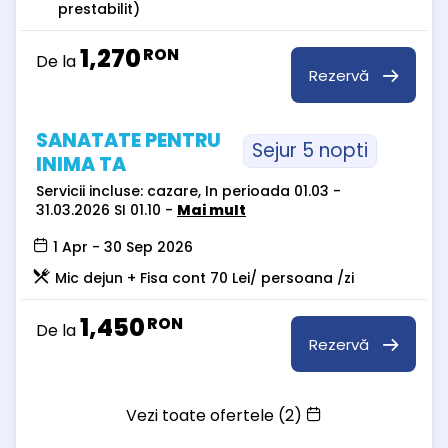
prestabilit)
1,270
RON
De la
Rezervă
SANATATE PENTRU
Sejur 5 nopti
INIMA TA
Servicii incluse: cazare, In perioada 01.03 -
31.03.2026 SI 01.10 -
Mai mult
1 Apr - 30 Sep 2026
Mic dejun + Fisa cont 70 Lei/ persoana /zi
1,450
RON
De la
Rezervă
Vezi toate ofertele (2)