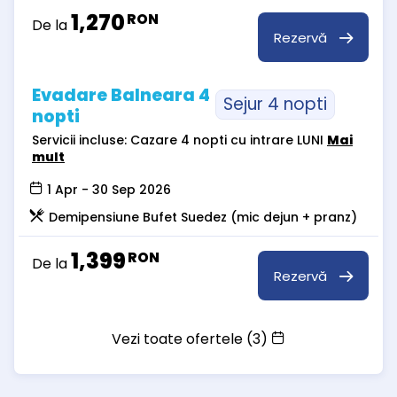
1,270
RON
De la
Rezervă
Evadare Balneara 4
Sejur 4 nopti
nopti
Servicii incluse: Cazare 4 nopti cu intrare LUNI
Mai
mult
1 Apr - 30 Sep 2026
Demipensiune Bufet Suedez (mic dejun + pranz)
1,399
RON
De la
Rezervă
Vezi toate ofertele (3)