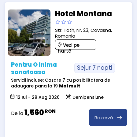
Hotel Montana
Str. Toth, Nr. 23, Covasna,
Romania
Vezi pe
hartă
Pentru O Inima
Sejur 7 nopti
sanatoasa
Servicii incluse: Cazare 7 cu posibilitatera de
adaugare pana la 19
Mai mult
12 Iul - 29 Aug 2026
Demipensiune
1,560
RON
De la
Rezervă