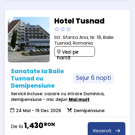
Hotel Tusnad
Str. Sfanta Ana, Nr. 18, Baile
Tusnad, Romania
Vezi pe
hartă
Sanatate la Baile
Sejur 6 nopti
Tusnad cu
Demipensiune
Servicii incluse: cazare cu intrare Duminica,
demipensiune - mic dejun
Mai mult
24 Mai - 19 Dec 2026
Demipensiune
1,430
RON
De la
Rezervă