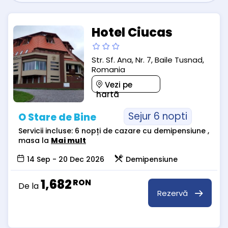
Hotel Ciucas
Str. Sf. Ana, Nr. 7, Baile Tusnad,
Romania
Vezi pe
hartă
Sejur 6 nopti
O Stare de Bine
Servicii incluse: 6 nopți de cazare cu demipensiune ,
masa la
Mai mult
14 Sep - 20 Dec 2026
Demipensiune
1,682
RON
De la
Rezervă