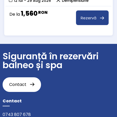
12 Iul - 29 Aug 2026
Demipensiune
1,560
RON
De la
Rezervă
Siguranță în rezervări
balneo și spa
Contact
Contact
0743 807 678