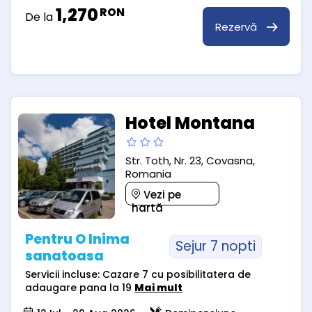
1,270
RON
De la
Rezervă
Hotel Montana
Str. Toth, Nr. 23, Covasna,
Romania
Vezi pe
hartă
Pentru O Inima
Sejur 7 nopti
sanatoasa
Servicii incluse: Cazare 7 cu posibilitatera de
adaugare pana la 19
Mai mult