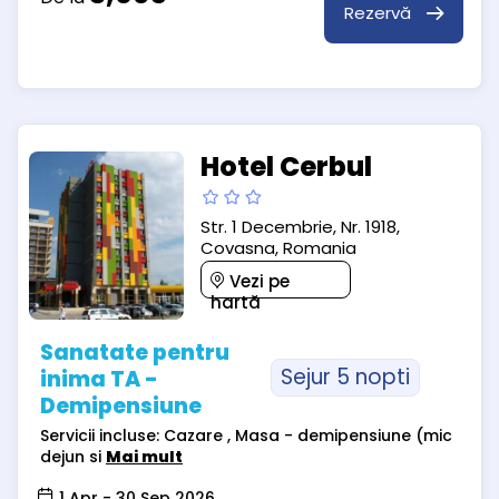
Rezervă
Hotel Cerbul
Str. 1 Decembrie, Nr. 1918,
Covasna, Romania
Vezi pe
hartă
Sanatate pentru
Sejur 5 nopti
inima TA -
Demipensiune
Servicii incluse: Cazare , Masa - demipensiune (mic
dejun si
Mai mult
1 Apr - 30 Sep 2026