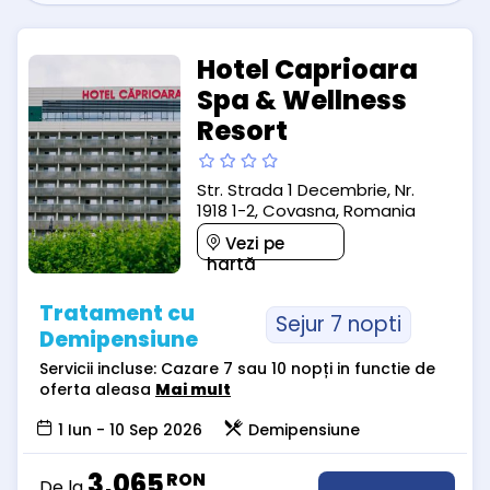
Hotel Caprioara
Spa & Wellness
Resort
Str. Strada 1 Decembrie, Nr.
1918 1-2, Covasna, Romania
Vezi pe
hartă
Tratament cu
Sejur 7 nopti
Demipensiune
Servicii incluse: Cazare 7 sau 10 nopți in functie de
oferta aleasa
Mai mult
1 Iun - 10 Sep 2026
Demipensiune
3,065
RON
De la