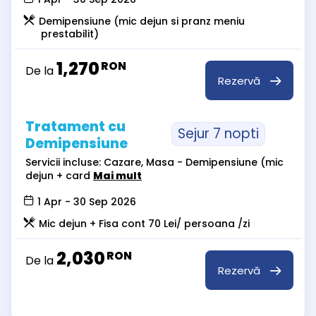
Demipensiune (mic dejun si pranz meniu
prestabilit)
1,270
RON
De la
Rezervă
Tratament cu
Sejur 7 nopti
Demipensiune
Servicii incluse: Cazare, Masa - Demipensiune (mic
dejun + card
Mai mult
1 Apr - 30 Sep 2026
Mic dejun + Fisa cont 70 Lei/ persoana /zi
2,030
RON
De la
Rezervă