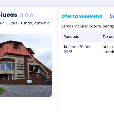
Ciucas
Oferta Weekend
S
, Nr. 7, Baile Tusnad, Romania
Servicii incluse: cazare, dem
Perioada
Tip c
14 Sep - 20 Dec
Dubla
2026
Stand