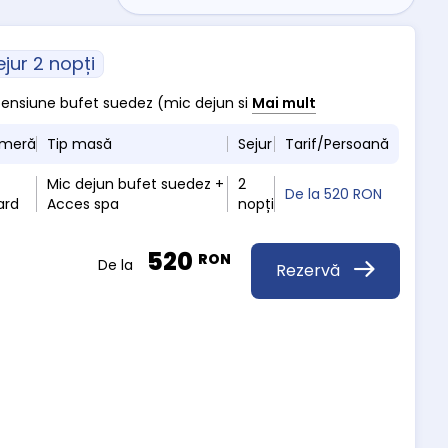
ejur 2 nopți
ipensiune bufet suedez (mic dejun si
Mai mult
ameră
Tip masă
Sejur
Tarif/Persoană
Mic dejun bufet suedez +
2
De la
520 RON
ard
Acces spa
nopți
520
RON
De la
Rezervă