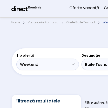
Oferte vacanţă
C
Home
Vacante in Romania
Oferte Baile Tusnad
Wee
Tip ofertă
Destinație
Filtrează rezultatele
Filtre active: