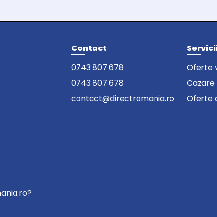
Contact
Servici
0743 807 678
Oferte 
0743 807 678
Cazare
contact@directromania.ro
Oferte 
mania.ro?