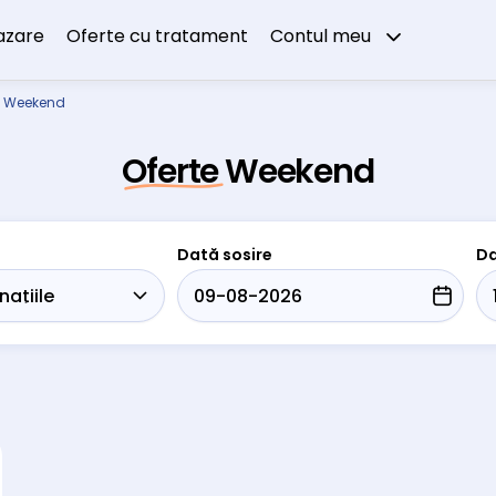
azare
Oferte cu tratament
Contul meu
e Weekend
Oferte Weekend
Dată sosire
Da