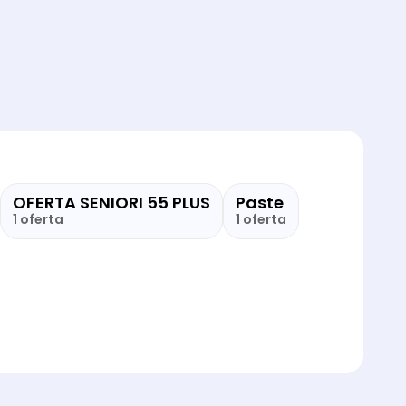
OFERTA SENIORI 55 PLUS
Paste
1 oferta
1 oferta