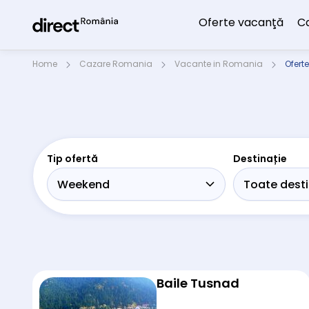
Oferte vacanţă
C
Home
Cazare Romania
Vacante in Romania
Ofert
Tip ofertă
Destinație
Baile Tusnad