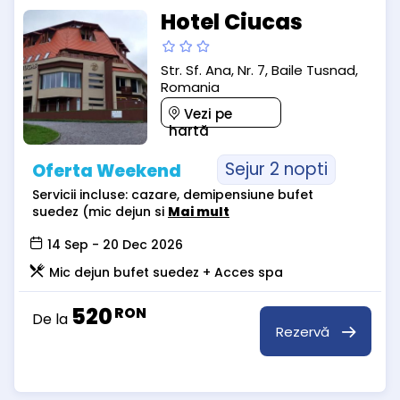
Hotel Ciucas
Str. Sf. Ana, Nr. 7, Baile Tusnad,
Romania
Vezi pe
hartă
Sejur 2 nopti
Oferta Weekend
Servicii incluse: cazare, demipensiune bufet
suedez (mic dejun si
Mai mult
14 Sep - 20 Dec 2026
Mic dejun bufet suedez + Acces spa
520
RON
De la
Rezervă