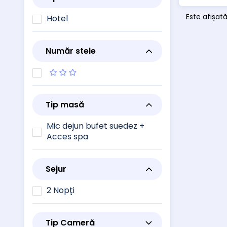
Este afișat
Hotel
Număr stele
Tip masă
Mic dejun bufet suedez +
Acces spa
Sejur
2 Nopți
Tip Cameră