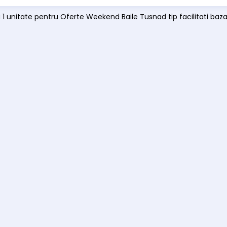
ă 1 unitate pentru Oferte Weekend Baile Tusnad tip facilitati ba