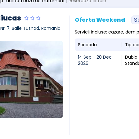
 tip facilitati baza de tratament |
Resetează filtrele
Ciucas
Oferta Weekend
S
, Nr. 7, Baile Tusnad, Romania
Servicii incluse: cazare, dem
Perioada
Tip c
14 Sep - 20 Dec
Dubla
2026
Stand