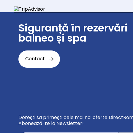
Siguranță în rezervări
balneo și spa
Contact
Doreşti să primeşti cele mai noi oferte DirectRo
Abonează-te la Newsletter!