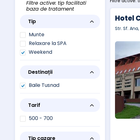
Filtre active:
Filtre active: tip facilitati
baza de tratament
Hotel 
Tip
Str. Sf. Ana
Munte
Relaxare la SPA
Weekend
Destinații
Baile Tusnad
Tarif
500 - 700
Tip cazare