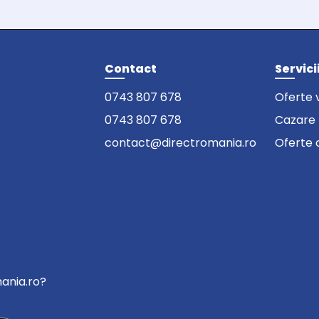
Contact
Servici
0743 807 678
Oferte 
0743 807 678
Cazare
contact@directromania.ro
Oferte 
mania.ro?