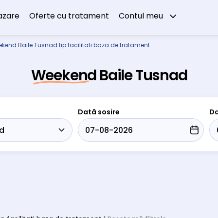
azare
Oferte cu tratament
Contul meu
kend Baile Tusnad tip facilitati baza de tratament
Weekend Baile Tusnad
Dată sosire
Da