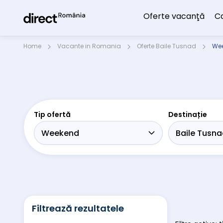
Oferte vacanţă
C
Home
Vacante in Romania
Oferte Baile Tusnad
Wee
Tip ofertă
Destinație
Filtrează rezultatele