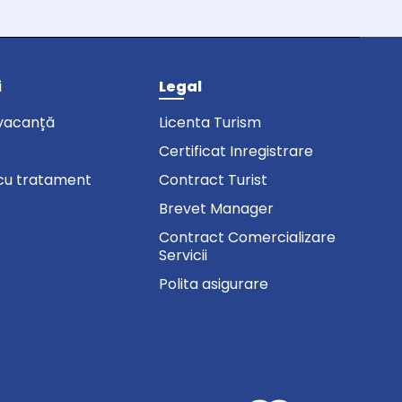
i
Legal
vacanță
Licenta Turism
Certificat Inregistrare
cu tratament
Contract Turist
Brevet Manager
Contract Comercializare
Servicii
Polita asigurare