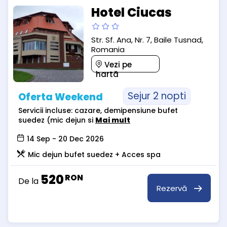
Hotel Ciucas
Str. Sf. Ana, Nr. 7, Baile Tusnad,
Romania
Vezi pe
hartă
Sejur 2 nopti
Oferta Weekend
Servicii incluse: cazare, demipensiune bufet
suedez (mic dejun si
Mai mult
14 Sep - 20 Dec 2026
Mic dejun bufet suedez + Acces spa
520
RON
De la
Rezervă