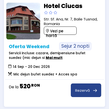
Hotel Ciucas
Str. Sf. Ana, Nr. 7, Baile Tusnad,
Romania
Vezi pe
hartă
Sejur 2 nopti
Oferta Weekend
Servicii incluse: cazare, demipensiune bufet
suedez (mic dejun si
Mai mult
14 Sep - 20 Dec 2026
Mic dejun bufet suedez + Acces spa
520
RON
De la
Rezervă