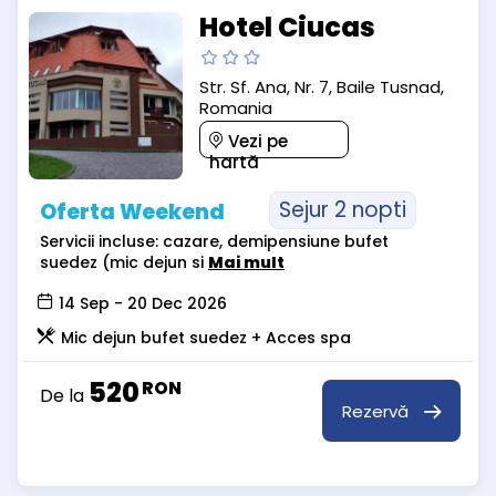
Hotel Ciucas
Str. Sf. Ana, Nr. 7, Baile Tusnad,
Romania
Vezi pe
hartă
Sejur 2 nopti
Oferta Weekend
Servicii incluse: cazare, demipensiune bufet
suedez (mic dejun si
Mai mult
14 Sep - 20 Dec 2026
Mic dejun bufet suedez + Acces spa
520
RON
De la
Rezervă