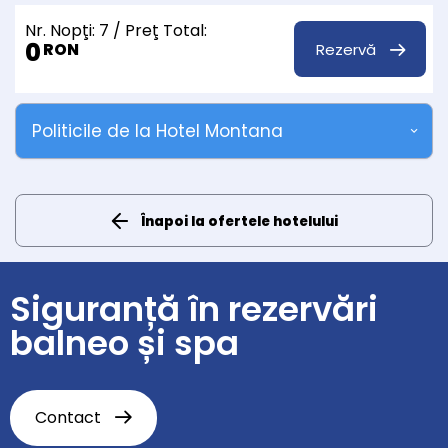
Nr. Nopţi:
7
/ Preţ Total:
0
Rezervă
RON
Politicile de la Hotel Montana
Înapoi la ofertele hotelului
Siguranță în rezervări
balneo și spa
Contact