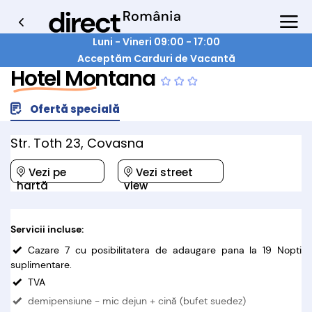
Luni - Vineri 09:00 - 17:00
Acceptăm Carduri de Vacantă
Hotel Montana
Ofertă specială
Str. Toth 23, Covasna
Vezi pe
Vezi street
hartă
view
Servicii incluse:
Cazare 7 cu posibilitatera de adaugare pana la 19 Nopti
suplimentare.
TVA
demipensiune - mic dejun + cină (bufet suedez)