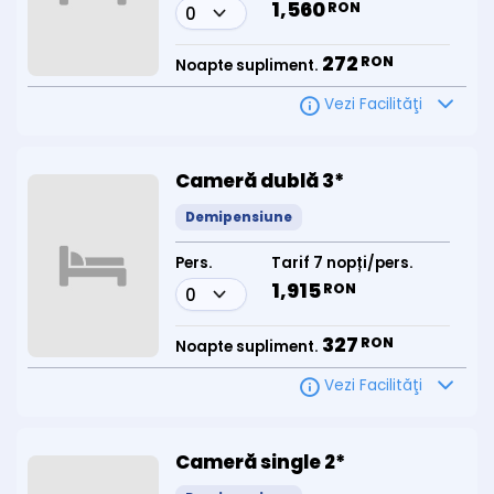
1,560
RON
272
RON
Noapte supliment.
Vezi Facilităţi
Cameră dublă 3*
Demipensiune
Pers.
Tarif 7 nopți/pers.
1,915
RON
327
RON
Noapte supliment.
Vezi Facilităţi
Cameră single 2*