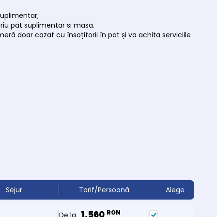
suplimentar;
oriu pat suplimentar si masa.
ră doar cazat cu însoțitorii în pat și va achita serviciile
Sejur
Tarif/Persoană
Alege
1,560
RON
De la