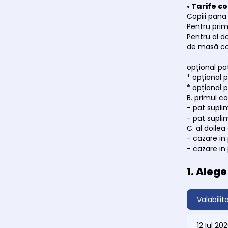
• Tarife co
Copiii pana
Pentru prim
Pentru al do
de masă c
opțional pat
* opțional 
* opțional 
B. primul co
- pat supli
- pat supli
C. al doilea 
- cazare in 
- cazare in 
1. Aleg
Valabilit
12 Iul 2