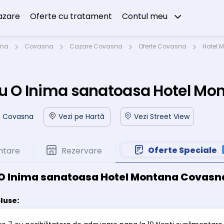
azare
Oferte cu tratament
Contul meu
sna
Covasna
Cazare Covasna
Oferte Covasna
Hotel 
u O Inima sanatoasa Hotel Mo
3, Covasna
Vezi pe Hartă
Vezi Street View
Oferte Speciale
ntare
Rezervare
 O Inima sanatoasa Hotel Montana Covasn
cluse: