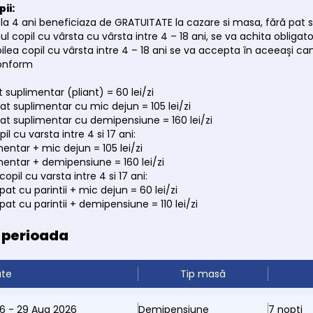
pii:
 la 4 ani beneficiaza de GRATUITATE la cazare si masa, fără pat 
ul copil cu vârsta cu vârsta intre 4 – 18 ani, se va achita obligat
ilea copil cu vârsta intre 4 – 18 ani se va accepta în aceeași came
onform
 suplimentar (pliant) = 60 lei/zi
pat suplimentar cu mic dejun = 105 lei/zi
pat suplimentar cu demipensiune = 160 lei/zi
pil cu varsta intre 4 si 17 ani:
mentar + mic dejun = 105 lei/zi
mentar + demipensiune = 160 lei/zi
copil cu varsta intre 4 si 17 ani:
pat cu parintii + mic dejun = 60 lei/zi
pat cu parintii + demipensiune = 110 lei/zi
e perioada
ate
Tip masă
026 - 29 Aug 2026
Demipensiune
7 nopți