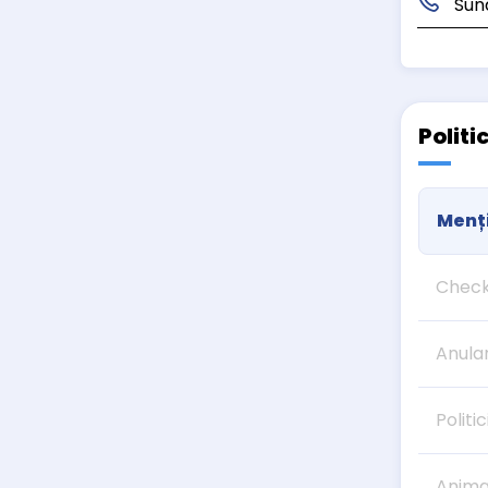
Sun
Politi
Menți
Check
Anula
Politic
Anima