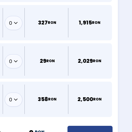
327
1,915
RON
RON
29
2,029
RON
RON
358
2,500
RON
RON