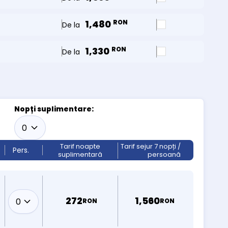
1,480
RON
De la
1,330
RON
De la
Nopți suplimentare:
Tarif noapte
Tarif sejur 7 nopți /
Pers.
suplimentară
persoană
272
1,560
RON
RON