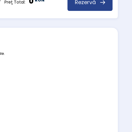
0
RON
Rezervă
 Preţ Total:
le.