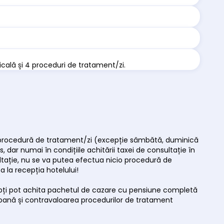
icală și 4 proceduri de tratament/zi.
gură procedură de tratament/zi (excepție sâmbătă, duminică
, dar numai în condițiile achitării taxei de consultație în
sultație, nu se va putea efectua nicio procedură de
 la recepția hotelului!
nopți pot achita pachetul de cazare cu pensiune completă
rsoană și contravaloarea procedurilor de tratament