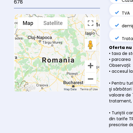
Cazar
678
TVA
demip
Trata
Oferta nu 
• taxa de s
• parcarea
Observații:
• accesul la
• Pentru tu
și sărbători
valoare de 
tratament, 
• Turiștii 
din tarife 
prescrise d