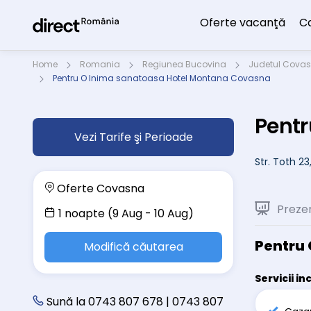
Oferte vacanţă
C
Home
Romania
Regiunea Bucovina
Judetul Cova
Pentru O Inima sanatoasa Hotel Montana Covasna
Pentr
Vezi Tarife şi Perioade
Str. Toth 2
Oferte Covasna
Preze
1 noapte (9 Aug - 10 Aug)
Pentru
Modifică căutarea
Servicii in
Sună la 0743 807 678 | 0743 807