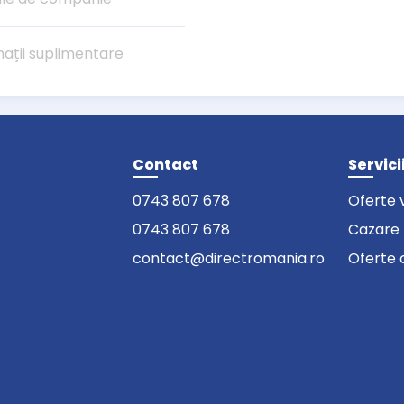
mații suplimentare
Contact
Servici
0743 807 678
Oferte 
0743 807 678
Cazare
contact@directromania.ro
Oferte 