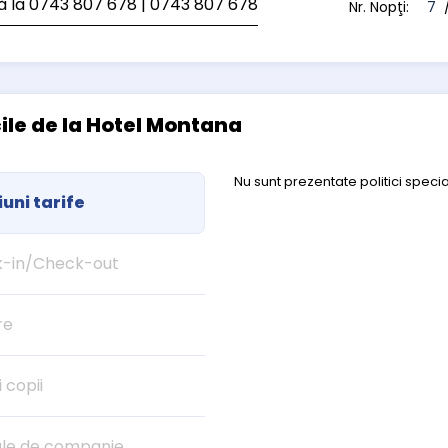
ă la 0743 807 678
| 0743 807 678
Nr. Nopţi:
7
/
cile de la Hotel Montana
Nu sunt prezentate politici specia
uni tarife
-in/Check-out
re
i copii
le de companie