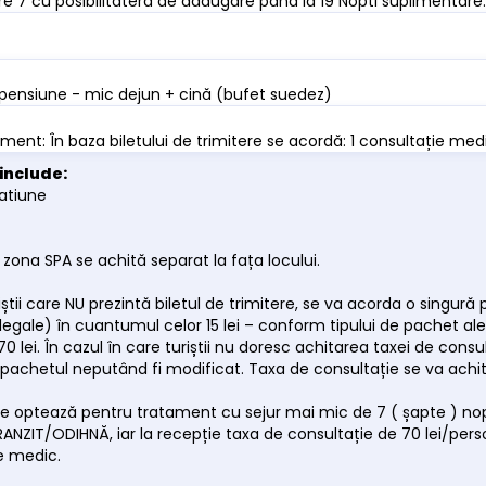
e 7 cu posibilitatera de adaugare pana la 19 Nopti suplimentare.
ensiune - mic dejun + cină (bufet suedez)
ment: În baza biletului de trimitere se acordă: 1 consultație med
include:
tatiune
 zona SPA se achită separat la fața locului.
riștii care NU prezintă biletul de trimitere, se va acorda o sin
 legale) în cuantumul celor 15 lei – conform tipului de pachet ales
70 lei. În cazul în care turiștii nu doresc achitarea taxei de con
pachetul neputând fi modificat. Taxa de consultație se va achita
care optează pentru tratament cu sejur mai mic de 7 ( șapte ) 
TRANZIT/ODIHNĂ, iar la recepție taxa de consultație de 70 lei/pe
e medic.