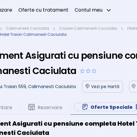
azare
Oferte cu tratament
Contul meu
Calimanesti Caciulata
Cazare Calimanesti Caciulata
Ofert
Hotel Traian Calimanesti Caciulata
ment Asigurati cu pensiune co
anesti Caciulata
Lui Traian 559, Calimanesti Caciulata
Vezi pe Hartă
Oferte Speciale
ntare
Rezervare
nt Asigurati cu pensiune completa Hotel 
esti Caciulata