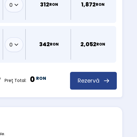
312
1,872
RON
RON
342
2,052
RON
RON
0
RON
Rezervă
 Preţ Total:
le.