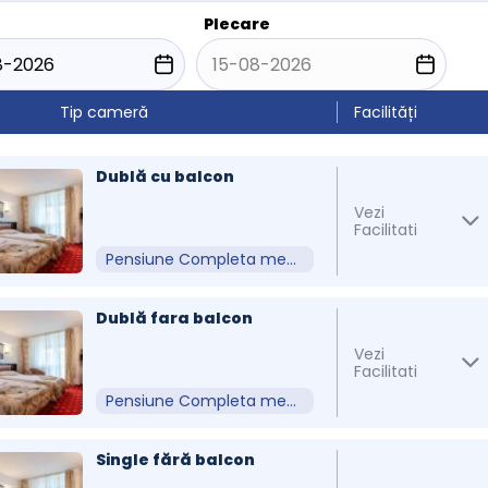
Plecare
Tip cameră
Facilități
Dublă cu balcon
Vezi
Facilitati
Pensiune Completa meniu Fix
Dublă fara balcon
Vezi
Facilitati
Pensiune Completa meniu Fix
Single fără balcon