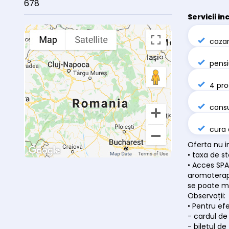
678
Servicii in
caza
pensi
4 pro
consu
cura 
Oferta nu i
• taxa de s
• Acces SPA
aromoterapi
se poate mo
Observații:
• Pentru ef
- cardul de
- biletul d