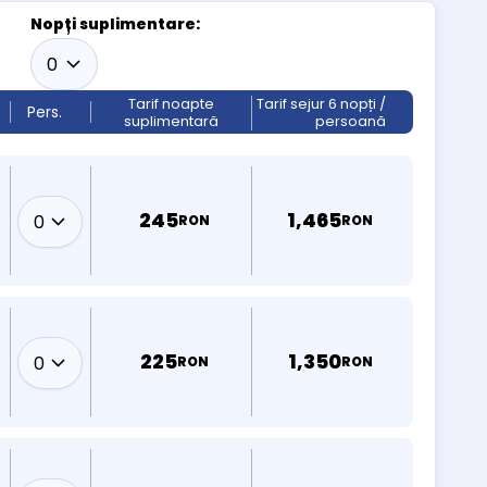
Nopți suplimentare:
Tarif noapte
Tarif sejur 6 nopți /
Pers.
suplimentară
persoană
245
1,465
RON
RON
225
1,350
RON
RON