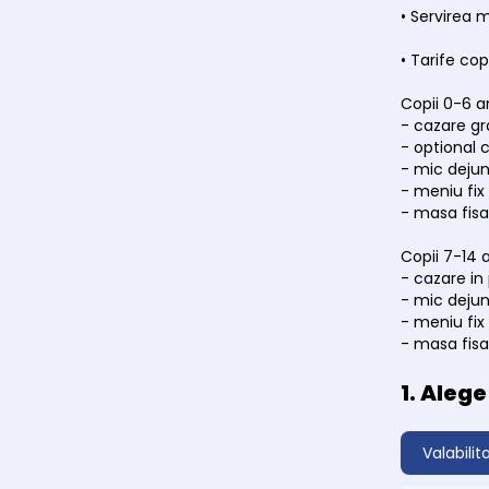
• Servirea 
• Tarife copi
Copii 0-6 a
- cazare gra
- optional 
- mic dejun 
- meniu fix
- masa fisa
Copii 7-14 
- cazare in
- mic dejun 
- meniu fix
- masa fisa
1. Aleg
Valabilit