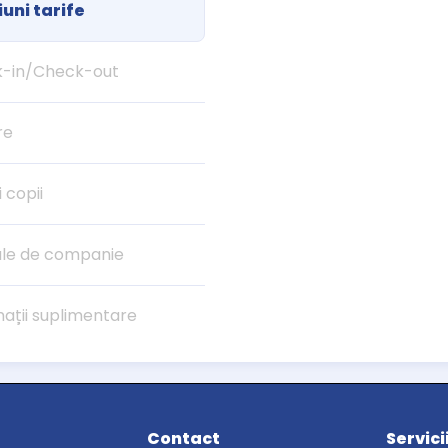
uni tarife
-in/Check-out
re
i copii
le de companie
mații suplimentare
Contact
Servici