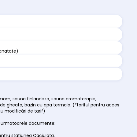
sanatate)
hammam, sauna finlandeza, sauna cromoterapie,
a de gheata, bazin cu apa termala. (*tariful pentru acces
 modificări de tarif)
lui urmatoarele documente:
pentru statiunea Caciulata.