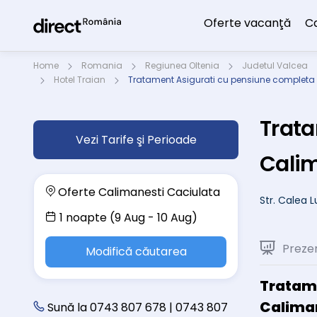
Oferte vacanţă
C
Home
Romania
Regiunea Oltenia
Judetul Valcea
Hotel Traian
Tratament Asigurati cu pensiune completa 
Trata
Vezi Tarife şi Perioade
Calim
Oferte Calimanesti Caciulata
Str. Calea 
1 noapte (9 Aug - 10 Aug)
Preze
Modifică căutarea
Tratame
Caliman
Sună la 0743 807 678 | 0743 807