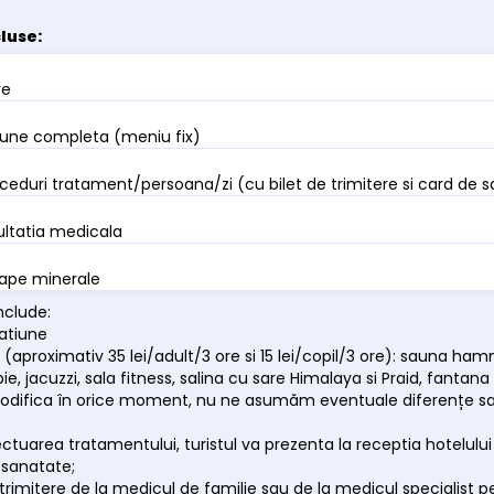
cluse:
re
une completa (meniu fix)
ceduri tratament/persoana/zi (cu bilet de trimitere si card de 
ltatia medicala
ape minerale
nclude:
tatiune
 (aproximativ 35 lei/adult/3 ore si 15 lei/copil/3 ore): sauna 
e, jacuzzi, sala fitness, salina cu sare Himalaya si Praid, fantan
difica în orice moment, nu ne asumăm eventuale diferențe sau
ectuarea tratamentului, turistul va prezenta la receptia hotelu
 sanatate;
e trimitere de la medicul de familie sau de la medicul specialist 