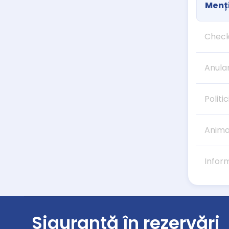
Menți
Check
Anula
Politic
Anima
Infor
Siguranță în rezervări