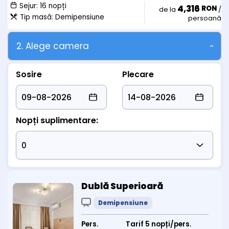
Sejur:
16 nopți
4,316
RON
de la
/
Tip masă:
Demipensiune
persoană
2. Alege camera
Sosire
Plecare
Nopți suplimentare:
Dublă Superioară
Demipensiune
Pers.
Tarif 5 nopți/pers.