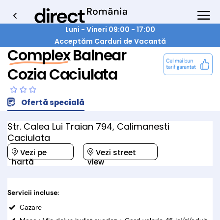
Luni - Vineri 09:00 - 17:00
Acceptăm Carduri de Vacantă
Complex Balnear
Cozia Caciulata
Ofertă specială
Str. Calea Lui Traian 794, Calimanesti
Caciulata
Vezi pe
Vezi street
hartă
view
Servicii incluse:
Cazare