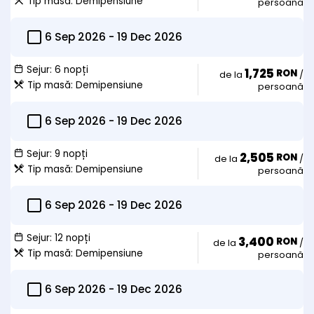
Tip masă:
Demipensiune
persoană
1. Anularea integrala intr-un interval cuprins de pana la 30 zile in
prealabil intrarii in hotel nu se percep penalizari
2. Anularea integrala intre 30 – 11 zile se va achita o penalizare
6 Sep 2026
-
19 Dec 2026
echivalenta cu 50% din valoarea avansului achitat conform
rezervarii si facturii proforme emise
Sejur:
6 nopți
1,725
RON
de la
/
3. Anularea integrala intre 10 – 6 zile se va achita o penalizare
Tip masă:
Demipensiune
persoană
echivalenta cu 70% din valoarea valoarea avansului achitat
conform rezervarii si facturii proforme emise
4. Anularea integrala cu cel mult 5 zile in prealabil zilei de intrare
6 Sep 2026
-
19 Dec 2026
(check-in) avansul achitat se va retine integral, respectiv 100%
din valoarea acestuia
Sejur:
9 nopți
2,505
RON
de la
/
Tip masă:
Demipensiune
persoană
Check-in dupa ora 16:00 si check-out pana la ora 12:00
6 Sep 2026
-
19 Dec 2026
Sejur:
12 nopți
3,400
RON
de la
/
Tip masă:
Demipensiune
persoană
6 Sep 2026
-
19 Dec 2026