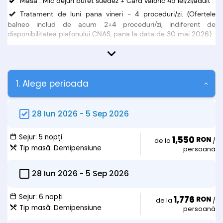
Masa : Mic dejun bufet suedez + Card valoric 45 lei/zi/adult
Tratament de luni pana vineri - 4 proceduri/zi. (Ofertele
balneo includ de acum 2+4 proceduri/zi, indiferent de
disponibilitatea plafonului CNAS, pana la data de 30 mai 2026)
Consultație medical
Acces gratuit la Aquapark
In perioada 06.09.2026 - 19.12.2026 se acorda tratament
1. Alege perioada
gratuit Sâmbăta
Oferta nu include:
28 Iun 2026
-
5 Sep 2026
• acces la piscine;
• taxă parcare;
Sejur:
5 nopți
1,550
RON
• taxă stațiune;
de la
/
Tip masă:
Demipensiune
persoană
• diferențe de tarif, dacă va crește cota TVA.
Observații:
28 Iun 2026
-
5 Sep 2026
• Oferta este valabilă DOAR pentru persoanele care prezintă la
sosire un BILET DE TRIMITERE de la medicul de familie/medic
Sejur:
6 nopți
specialist ultilizat în sistemul de asigurări sociale de sănătate și
1,776
RON
de la
/
CARDUL de sănătate;
Tip masă:
Demipensiune
persoană
• Modificări ale codului fiscal pentru anul 2026 pot duce la