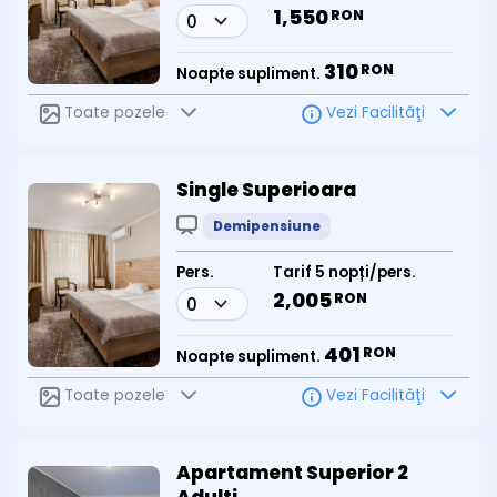
1,550
RON
310
RON
Noapte supliment.
Toate pozele
Vezi Facilităţi
Single Superioara
Demipensiune
Pers.
Tarif 5 nopți/pers.
2,005
RON
401
RON
Noapte supliment.
Toate pozele
Vezi Facilităţi
Apartament Superior 2