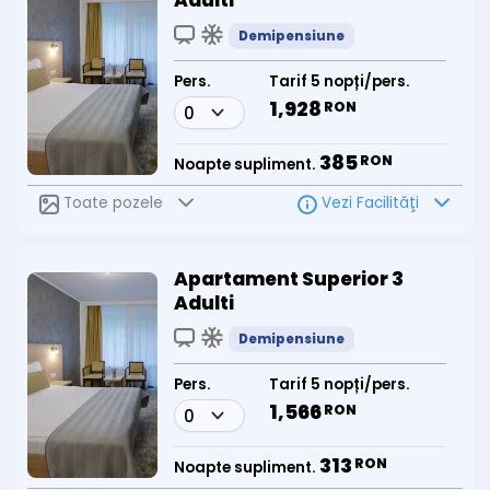
Adulti
Demipensiune
Pers.
Tarif 5 nopți/pers.
1,928
RON
385
RON
Noapte supliment.
Toate pozele
Vezi Facilităţi
Apartament Superior 3
Adulti
Demipensiune
Pers.
Tarif 5 nopți/pers.
1,566
RON
313
RON
Noapte supliment.