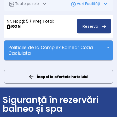
Toate pozele
Vezi Facilităţi
Nr. Nopţi:
5
/ Preţ Total:
0
Rezervă
RON
Politicile de la Complex Balnear Cozia
Caciulata
Înapoi la ofertele hotelului
Siguranță în rezervări
balneo și spa