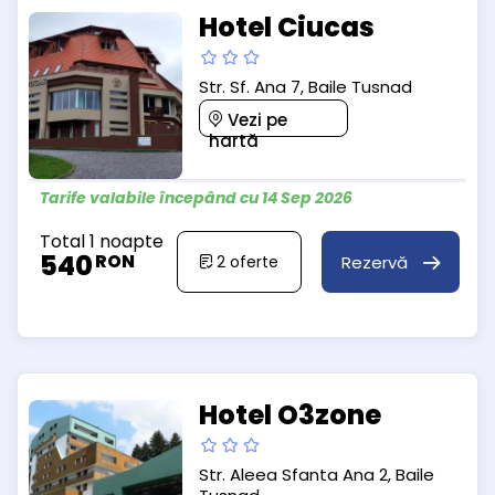
Hotel Ciucas
Str. Sf. Ana 7, Baile Tusnad
Vezi pe
hartă
Tarife valabile începând cu 14 Sep 2026
Total 1 noapte
540
RON
Rezervă
2
oferte
Hotel O3zone
Str. Aleea Sfanta Ana 2, Baile