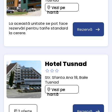
Tusnad
Vezi pe
hartă
La această unitate se pot face
rezervări pentru tarife standard
Rezervă
la cerere.
Hotel Tusnad
Str. Sfanta Ana 18, Baile
Tusnad
Vezi pe
hartă
Rezervă
2
oferte