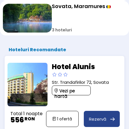
Sovata, Maramures
3 hoteluri
Hoteluri Recomandate
Hotel Alunis
Str. Trandafirilor 72, Sovata
Vezi pe
hartă
Total 1 noapte
556
RON
Rezervă
1
ofertă