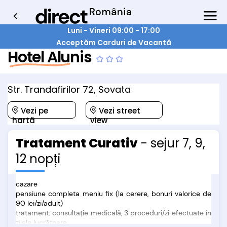
Luni - Vineri 09:00 - 17:00
Acceptăm Carduri de Vacantă
Hotel Alunis
Str. Trandafirilor 72, Sovata
Vezi pe
Vezi street
hartă
view
Tratament Curativ
- sejur 7, 9,
12 nopți
cazare
pensiune completa meniu fix (la cerere, bonuri valorice de
90 lei/zi/adult)
tratament: consultaţie medicală, 3 proceduri/zi efectuate în
zilele lucrătoare