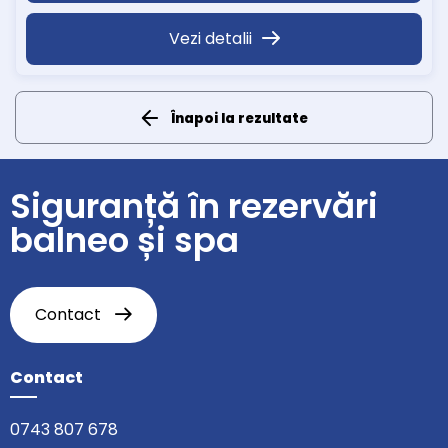
• Copiii peste 14 ani = 180 lei/zi (în pat suplimentar, fara
Vezi detalii
mese + acces piscina)
Înapoi la rezultate
Siguranță în rezervări
balneo și spa
Contact
Contact
0743 807 678