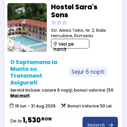
Hostel Sara's
Sons
Str. Aleea Teilor, Nr. 2, Baile
Herculane, Romania
Vezi pe
hartă
O Saptamana la
Munte cu
Sejur 6 nopti
Tratament
Asigurati
Servicii incluse: cazare 6 nopţi, bonuri valorice (50
Mai mult
16 Iun - 31 Aug 2026
Bonuri Valorice 50 Lei
1,530
RON
De la
Rezervă