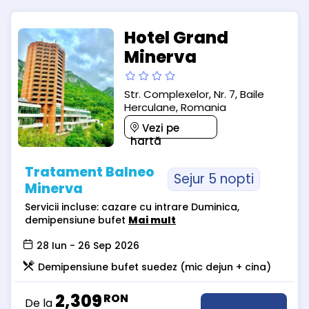
Hotel Grand
Minerva
Str. Complexelor, Nr. 7, Baile
Herculane, Romania
Vezi pe
hartă
Tratament Balneo
Sejur 5 nopti
Minerva
Servicii incluse: cazare cu intrare Duminica,
demipensiune bufet
Mai mult
28 Iun - 26 Sep 2026
Demipensiune bufet suedez (mic dejun + cina)
2,309
RON
De la