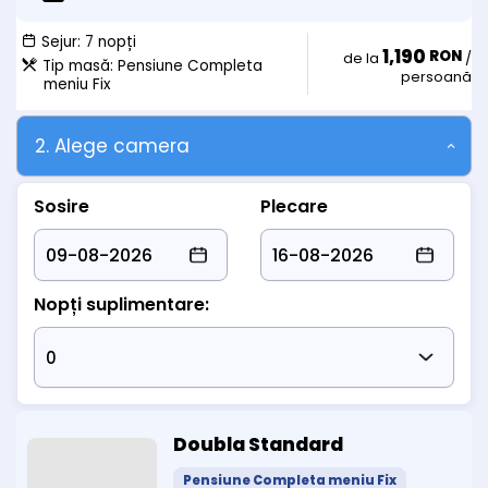
* opțional pat suplimentar cu mic dejun = 100 lei/zi
* opțional pat suplimentar cu pensiune completa = 170 lei/zi
Sejur:
7 nopți
B. primul copil cu varsta intre 4 si 17 ani:
1,190
RON
de la
/
- pat suplimentar + mic dejun = 100 lei/zi
Tip masă:
Pensiune Completa
persoană
meniu Fix
- pat suplimentar + pensiune completa = 170 lei/zi
C. al doilea copil cu varsta intre 4 si 17 ani
- cazare in pat cu parintii + mic dejun = 52 lei/zi
2. Alege camera
- cazare in pat cu parintii + pensiune completa = 116 lei/zi
Sosire
Plecare
Nopți suplimentare:
Doubla Standard
Pensiune Completa meniu Fix