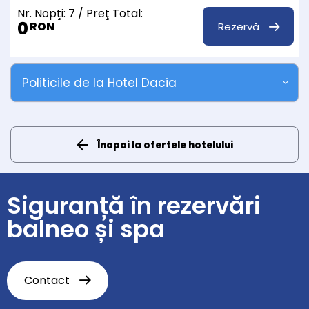
Nr. Nopţi:
7
/ Preţ Total:
0
Rezervă
RON
Politicile de la Hotel Dacia
Înapoi la ofertele hotelului
Siguranță în rezervări
balneo și spa
Contact