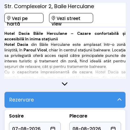
Str. Complexelor 2, Baile Herculane
Vezi pe
Vezi street
hartă
view
Hotel Dacia Băile Herculane – Cazare confortabilă și
accesibilă în inima stațiunii
Hotel Dacia
din Băile Herculane este amplasat într-o zonă
liniștită, în
Parcul Vicol
, chiar în centrul stațiunii balneare. Locația
sa privilegiată oferă acces rapid către principalele puncte de
interes turistic și tratament din zonă, fiind ideală atât pentru
sejururi de relaxare, cât și pentru tratamente balneare.
Cu o
capacitate impresionantă de cazare
, Hotel Dacia se
numără printre cele mai mari unități hoteliere din stațiune,
punând la dispoziția turiștilor:
283 camere duble clasificate la 2 stele
161 camere duble renovate, clasificate la 3 stele
Rezervare
4 apartamente spațioase
, ideale pentru familii sau sejururi
prelungite
Camerele sunt distribuite eficient pe cele
15 etaje ale hotelului
,
Sosire
Plecare
iar accesul este asigurat de
5 lifturi moderne
, facilitând
deplasarea rapidă și comodă.