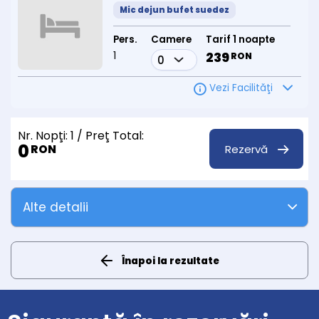
Mic dejun bufet suedez
Pers.
Camere
Tarif 1 noapte
1
239
RON
Vezi Facilităţi
Nr. Nopţi:
1
/ Preţ Total:
0
Rezervă
RON
Alte detalii
Înapoi la rezultate