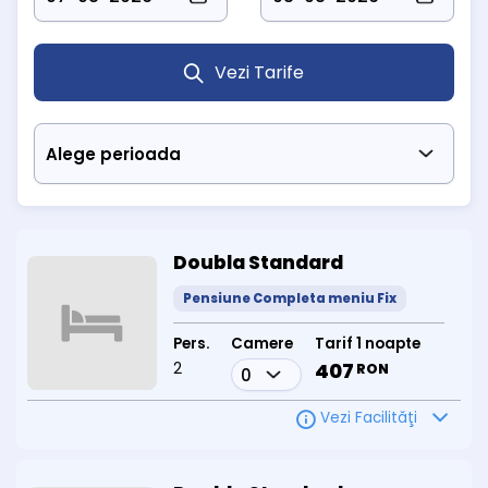
Dotări camere
Toate camerele sunt amenajate funcțional, fiind echipate cu:
TV cu ecran plat
și canale prin cablu
Telefon cu linie directă
Vezi Tarife
Baie privată
cu cabină de duș sau cadă
În plus,
camerele duble de 3 stele
, renovate în 2013, beneficiază
și de
mini-bar
și un plus de confort, fiind alegerea ideală pentru
cei care caută condiții mai moderne de cazare.
Locație ideală pentru relaxare și tratament
Situat într-o zonă verde, retrasă de agitația urbană,
Hotel Dacia
este alegerea perfectă pentru cei care doresc să se bucure de
liniștea stațiunii, aerul curat de munte și beneficiile curative ale
izvoarelor minerale din Băile Herculane.
Doubla Standard
Pensiune Completa meniu Fix
Pers.
Camere
Tarif 1 noapte
2
407
RON
Vezi Facilităţi