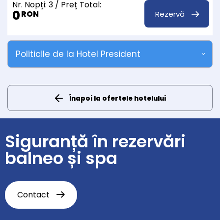
Nr. Nopţi:
3
/ Preţ Total:
0
Rezervă
RON
Politicile de la Hotel President
Înapoi la ofertele hotelului
Siguranță în rezervări
balneo și spa
Contact