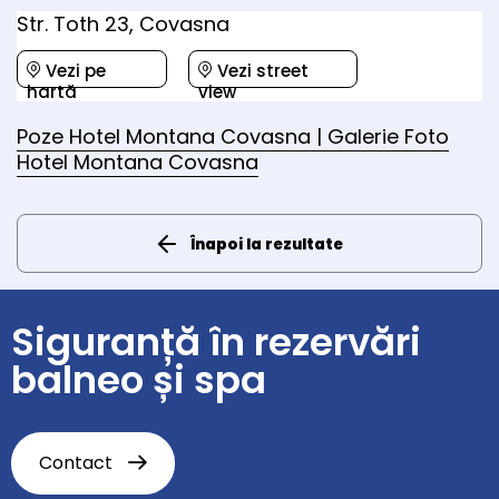
Str. Toth 23, Covasna
Vezi pe
Vezi street
hartă
view
Poze Hotel Montana Covasna | Galerie Foto
Hotel Montana Covasna
Înapoi la rezultate
Siguranță în rezervări
balneo și spa
Contact