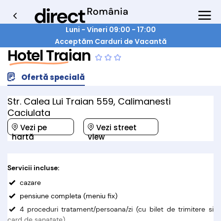
Luni - Vineri 09:00 - 17:00
Acceptăm Carduri de Vacantă
Hotel Traian
Ofertă specială
Str. Calea Lui Traian 559, Calimanesti
Caciulata
Vezi pe
Vezi street
hartă
view
Servicii incluse:
cazare
pensiune completa (meniu fix)
4 proceduri tratament/persoana/zi (cu bilet de trimitere si
card de sanatate)