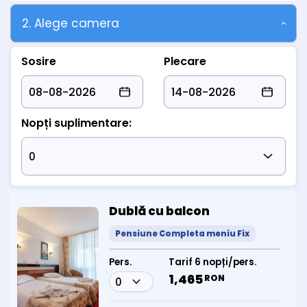
2. Alege camera
Sosire
Plecare
Nopți suplimentare:
Dublă cu balcon
Pensiune Completa meniu Fix
Pers.
Tarif 6 nopți/pers.
1,465
RON