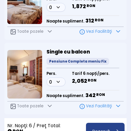
1,872
RON
312
RON
Noapte supliment.
Toate pozele
Vezi Facilităţi
Single cu balcon
Pensiune Completa meniu Fix
Pers.
Tarif 6 nopți/pers.
2,052
RON
342
RON
Noapte supliment.
Toate pozele
Vezi Facilităţi
Nr. Nopţi:
6
/ Preţ Total: