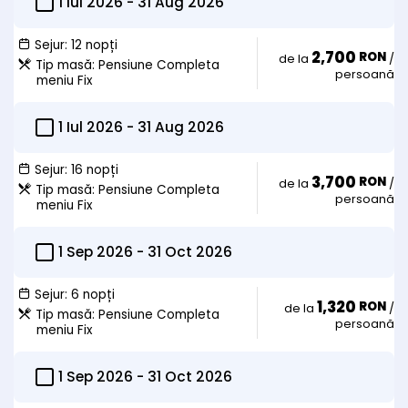
1 Iul 2026
-
31 Aug 2026
- optional cazare in pat suplimentar = 40 lei/zi
- mic dejun = 22.5 lei/zi
- meniu fix pensiune completa = 50 lei/zi
Sejur:
12 nopți
- masa fisa cont Restaurant Intim = 60 lei/zi
2,700
RON
de la
/
Tip masă:
Pensiune Completa
persoană
meniu Fix
Copii 7-14 ani
- cazare in pat suplimentar = 40 lei/zi
- mic dejun = 22.5 lei/zi
1 Iul 2026
-
31 Aug 2026
- meniu fix pensiune completa = 50 lei/zi
- masa fisa cont Restaurant Intim = 60 lei/zi
Sejur:
16 nopți
3,700
RON
de la
/
Tip masă:
Pensiune Completa
persoană
meniu Fix
1 Sep 2026
-
31 Oct 2026
Sejur:
6 nopți
1,320
RON
de la
/
Tip masă:
Pensiune Completa
persoană
meniu Fix
1 Sep 2026
-
31 Oct 2026