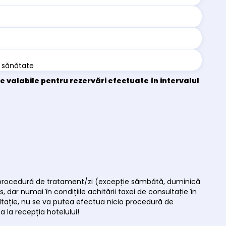
e sănătate
rife valabile pentru rezervări efectuate în intervalul
gură procedură de tratament/zi (excepție sâmbătă, duminică
, dar numai în condițiile achitării taxei de consultație în
sultație, nu se va putea efectua nicio procedură de
 la recepția hotelului!