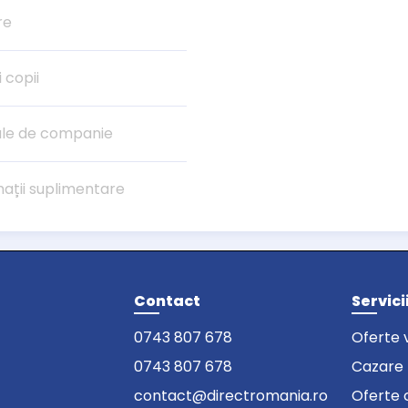
re
i copii
le de companie
mații suplimentare
Contact
Servici
0743 807 678
Oferte 
0743 807 678
Cazare
contact@directromania.ro
Oferte 