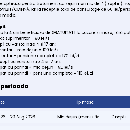
care optează pentru tratament cu sejur mai mic de 7 ( șapte ) 
TRANZIT/ODIHNĂ, iar la recepție taxa de consultație de 60 lei/pe
e medic.
pii:
ana la 4 ani beneficiaza de GRATUITATE la cazare si masa, fără pa
at suplimentar = 80 lei/zi
pil cu varsta intre 4 si 17 ani:
mentar + mic dejun = 100 lei/zi
mentar + pensiune completa = 170 lei/zi
copil cu varsta intre 4 si 17 ani:
pat cu parintii + mic dejun = 52 lei/zi
pat cu parintii + pensiune completa = 116 lei/zi
e perioada
ate
Tip masă
026 - 29 Aug 2026
Mic dejun (meniu fix)
7 nopți