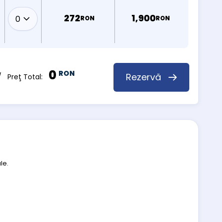
272
1,900
RON
RON
0
RON
Rezervă
 Preţ Total:
le.