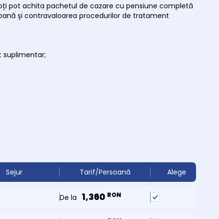
nopți pot achita pachetul de cazare cu pensiune completă
rsoană și contravaloarea procedurilor de tratament
t suplimentar;
Sejur
Tarif/Persoană
Alege
1,360
RON
De la