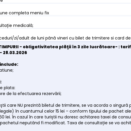
re
iune completa meniu fix
ltație medicală;
ceduri/zi/adult de luni până vineri cu bilet de trimitere si card d
TIMPURII - obligativitatea plăţii în 3 zile lucrătoare- : ta
 - 28.03.2026
include:
atiune;
:
e plata:
ore de la efectuarea rezervării;
riștii care NU prezintă biletul de trimitere, se va acorda o sin
 legale) în cuantumul celor 15 lei – conform tipului de pachet ales
60 lei. În cazul în care turiștii nu doresc achitarea taxei de con
pachetul neputând fi modificat. Taxa de consultație se va achita