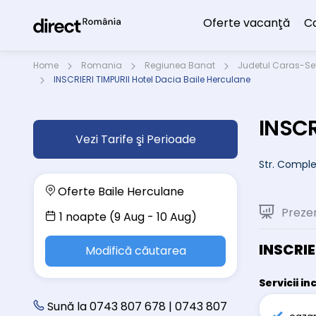
Oferte vacanţă
C
Home
Romania
Regiunea Banat
Judetul Caras-Se
INSCRIERI TIMPURII Hotel Dacia Baile Herculane
INSCR
Vezi Tarife şi Perioade
Str. Comple
Oferte Baile Herculane
Preze
1 noapte (9 Aug - 10 Aug)
INSCRIE
Modifică căutarea
Servicii in
Sună la 0743 807 678 | 0743 807