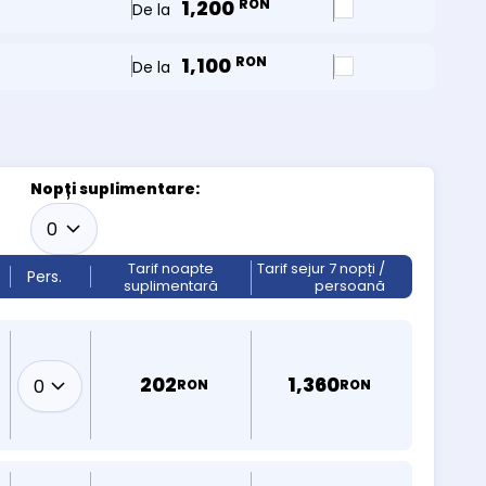
1,200
RON
De la
1,100
RON
De la
Nopți suplimentare:
Tarif noapte
Tarif sejur 7 nopți /
Pers.
suplimentară
persoană
202
1,360
RON
RON