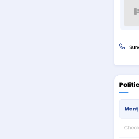
Sun
Politi
Menți
Check