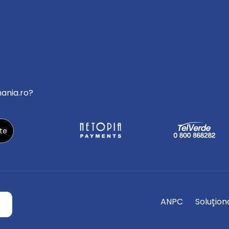
mania.ro?
ANPC
Soluționa