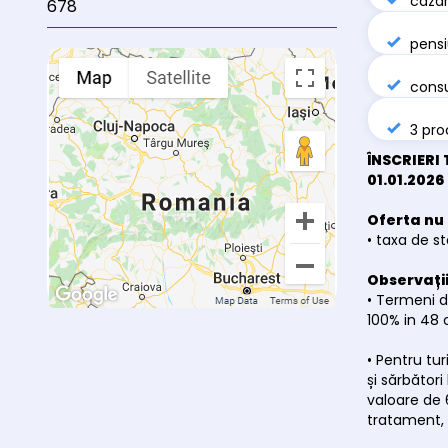
caza
678
pens
consu
3 pro
ÎNSCRIERI 
01.01.2026
Oferta nu 
• taxa de st
Observații
• Termeni d
100% in 48 
• Pentru tu
și sărbători
valoare de 
tratament, 