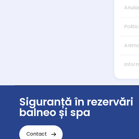
Anula
Politic
Anima
Infor
Siguranță în rezervări
balneo și spa
Contact