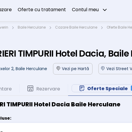
azare
Oferte cu tratament
Contul meu
verin
Baile Herculane
Cazare Baile Herculane
Oferte Baile H
IERI TIMPURII Hotel Dacia, Bail
xelor 2, Baile Herculane
Vezi pe Hartă
Vezi Street 
Oferte Speciale
ntare
Rezervare
RI TIMPURII Hotel Dacia Baile Herculane
cluse: