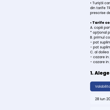
• Turiștii 
din tarife 
prescrise d
• Tarife co
A. copiii p
* opțional p
B. primul co
- pat supli
- pat supli
C. al doilea 
- cazare in 
- cazare in 
1. Aleg
Valabilit
28 Iun 2