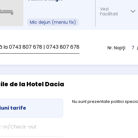
Vezi
Facilitati
Mic dejun (meniu fix)
ă la 0743 807 678
| 0743 807 678
Nr. Nopţi:
7
/
cile de la Hotel Dacia
Nu sunt prezentate politici specia
uni tarife
-in/Check-out