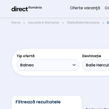
Oferte vacanţă
C
Home
Vacante in Romania
Oferte Baile Herculane
B
Tip ofertă
Destinație
Filtrează rezultatele