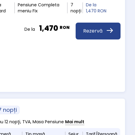
a
Pensiune Completa
7
De la
ard
meniu Fix
nopți
1,470 RON
1,470
RON
De la
Rezervă
7 nopți
 sau 12 nopţi, TVA, Masa Pensiune
Mai mult
ameră
Tip masă
Sejur
Tarif/Persoană