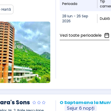
Tip
Perioada
came
 Hartă
28 Iun - 26 Sep
Dublă
2026
Vezi toate perioadele
Sara's Sons
O Saptamana la Munt
Sejur 6 nopți
eilor, Nr. 2, Baile Herculane,