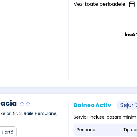
Vezi toate perioadele
Încă 
Dacia
Balneo Activ
Sejur 
elor, Nr. 2, Baile Herculane,
Servicii incluse: cazare mini
Perioada
Tip c
 Hartă