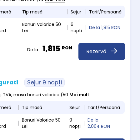
ameră
Tip masă
Sejur
Tarif/Persoană
Bonuri Valorice 50
6
De la
1,815 RON
ard
Lei
nopți
1,815
RON
De la
Rezervă
gurati
Sejur 9 nopți
ţi, TVA, masa bonuri valorice (50
Mai mult
ameră
Tip masă
Sejur
Tarif/Persoană
Bonuri Valorice 50
9
De la
ard
Lei
nopți
2,064 RON