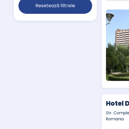
Resetează filtrele
Hotel
Str. Complex
Romania