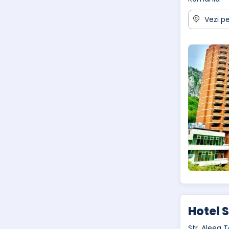
Vezi pe
Hotel 
Str. Aleea T