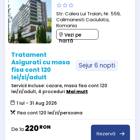
Str. Calea Lui Traian, Nr. 559,
Calimanesti Caciulata,
Romania
Vezi pe
hartă
Tratament
Asigurati cu masa
Sejur 6 nopti
fisa cont 120
lei/zi/adult
Servicii incluse: cazare, masa fisa cont 120
lei/zi/adult, 4 proceduri
Mai mult
1 Iul - 31 Aug 2026
Fisa cont 120 lei/zi/persoana
220
RON
De la
Rezervă