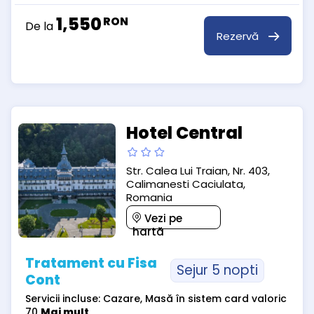
1,550
RON
De la
Rezervă
Hotel Central
Str. Calea Lui Traian, Nr. 403,
Calimanesti Caciulata,
Romania
Vezi pe
hartă
Tratament cu Fisa
Sejur 5 nopti
Cont
Servicii incluse: Cazare, Masă în sistem card valoric
70
Mai mult