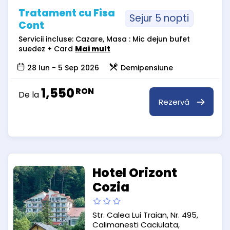
Tratament cu Fisa
Sejur 5 nopti
Cont
Servicii incluse: Cazare, Masa : Mic dejun bufet
suedez + Card
Mai mult
28 Iun - 5 Sep 2026
Demipensiune
1,550
RON
De la
Rezervă
Hotel Orizont
Cozia
Str. Calea Lui Traian, Nr. 495,
Calimanesti Caciulata,