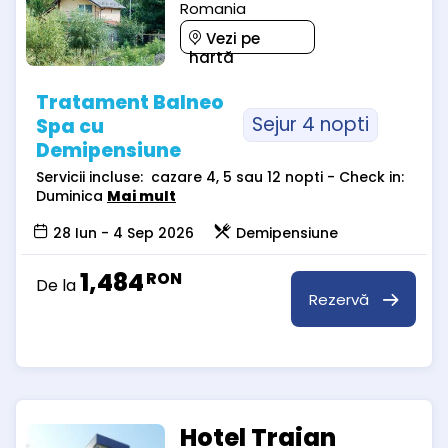
Romania
Vezi pe
hartă
Tratament Balneo
Sejur 4 nopti
Spa cu
Demipensiune
Servicii incluse: cazare 4, 5 sau 12 nopti - Check in:
Duminica
Mai mult
28 Iun - 4 Sep 2026
Demipensiune
1,484
RON
De la
Rezervă
Hotel Traian