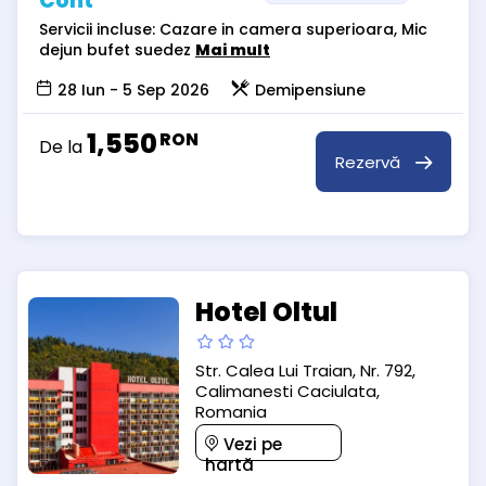
Cont
Servicii incluse: Cazare in camera superioara, Mic
dejun bufet suedez
Mai mult
28 Iun - 5 Sep 2026
Demipensiune
1,550
RON
De la
Rezervă
Hotel Oltul
Str. Calea Lui Traian, Nr. 792,
Calimanesti Caciulata,
Romania
Vezi pe
hartă