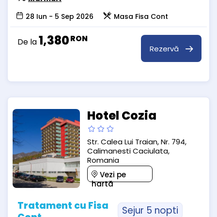
28 Iun - 5 Sep 2026
Masa Fisa Cont
1,380
RON
De la
Rezervă
Hotel Cozia
Str. Calea Lui Traian, Nr. 794,
Calimanesti Caciulata,
Romania
Vezi pe
hartă
Tratament cu Fisa
Sejur 5 nopti