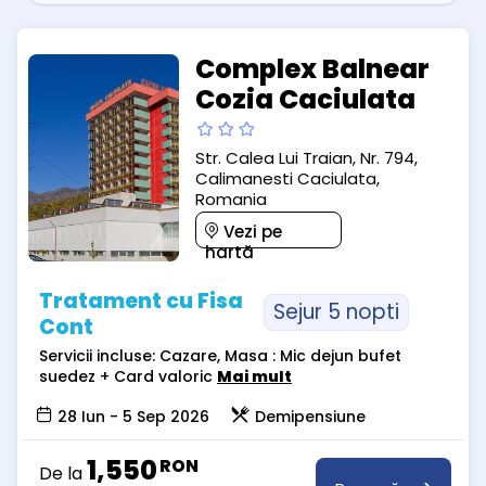
Complex Balnear
Cozia Caciulata
Str. Calea Lui Traian, Nr. 794,
Calimanesti Caciulata,
Romania
Vezi pe
hartă
Tratament cu Fisa
Sejur 5 nopti
Cont
Servicii incluse: Cazare, Masa : Mic dejun bufet
suedez + Card valoric
Mai mult
28 Iun - 5 Sep 2026
Demipensiune
1,550
RON
De la