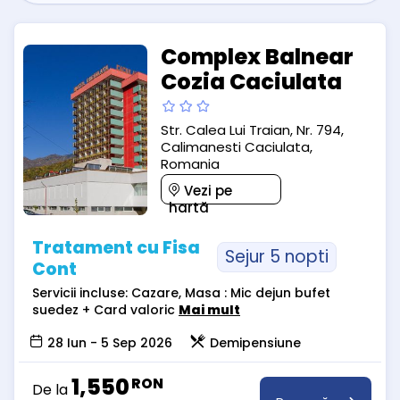
Complex Balnear
Cozia Caciulata
Str. Calea Lui Traian, Nr. 794,
Calimanesti Caciulata,
Romania
Vezi pe
hartă
Tratament cu Fisa
Sejur 5 nopti
Cont
Servicii incluse: Cazare, Masa : Mic dejun bufet
suedez + Card valoric
Mai mult
28 Iun - 5 Sep 2026
Demipensiune
1,550
RON
De la