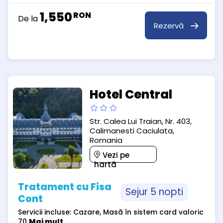
1,550
RON
De la
Rezervă
Hotel Central
Str. Calea Lui Traian, Nr. 403,
Calimanesti Caciulata,
Romania
Vezi pe
hartă
Tratament cu Fisa
Sejur 5 nopti
Cont
Servicii incluse: Cazare, Masă în sistem card valoric
70
Mai mult