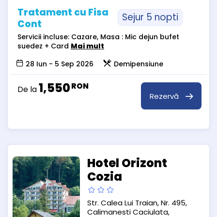
Tratament cu Fisa
Sejur 5 nopti
Cont
Servicii incluse: Cazare, Masa : Mic dejun bufet
suedez + Card
Mai mult
28 Iun - 5 Sep 2026
Demipensiune
1,550
RON
De la
Rezervă
Hotel Orizont
Cozia
Str. Calea Lui Traian, Nr. 495,
Calimanesti Caciulata,