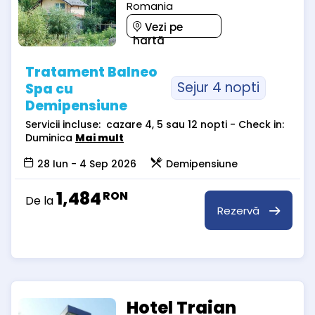
Romania
Vezi pe
hartă
Tratament Balneo
Sejur 4 nopti
Spa cu
Demipensiune
Servicii incluse: cazare 4, 5 sau 12 nopti - Check in:
Duminica
Mai mult
28 Iun - 4 Sep 2026
Demipensiune
1,484
RON
De la
Rezervă
Hotel Traian