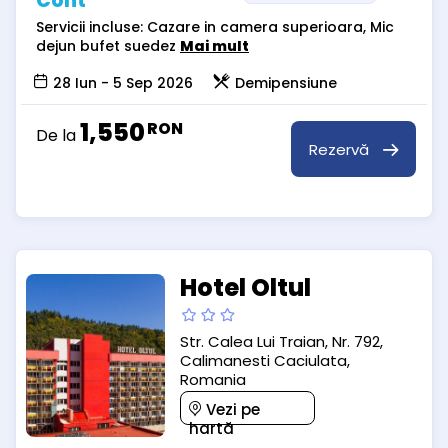
Cont
Servicii incluse: Cazare in camera superioara, Mic
dejun bufet suedez
Mai mult
28 Iun - 5 Sep 2026
Demipensiune
1,550
RON
De la
Rezervă
Hotel Oltul
Str. Calea Lui Traian, Nr. 792,
Calimanesti Caciulata,
Romania
Vezi pe
hartă