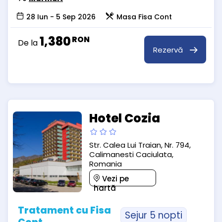
28 Iun - 5 Sep 2026
Masa Fisa Cont
1,380
RON
De la
Rezervă
Hotel Cozia
Str. Calea Lui Traian, Nr. 794,
Calimanesti Caciulata,
Romania
Vezi pe
hartă
Tratament cu Fisa
Sejur 5 nopti