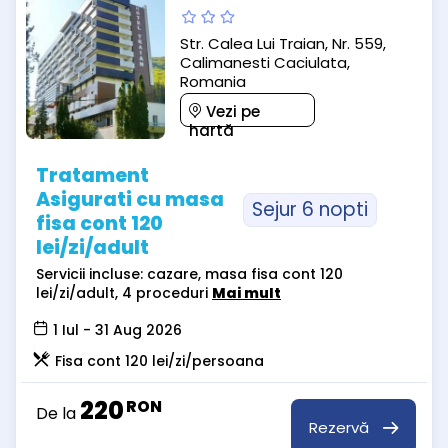
Str. Calea Lui Traian, Nr. 559,
Calimanesti Caciulata,
Romania
Vezi pe
hartă
Tratament
Asigurati cu masa
Sejur 6 nopti
fisa cont 120
lei/zi/adult
Servicii incluse: cazare, masa fisa cont 120
lei/zi/adult, 4 proceduri
Mai mult
1 Iul - 31 Aug 2026
Fisa cont 120 lei/zi/persoana
220
RON
De la
Rezervă