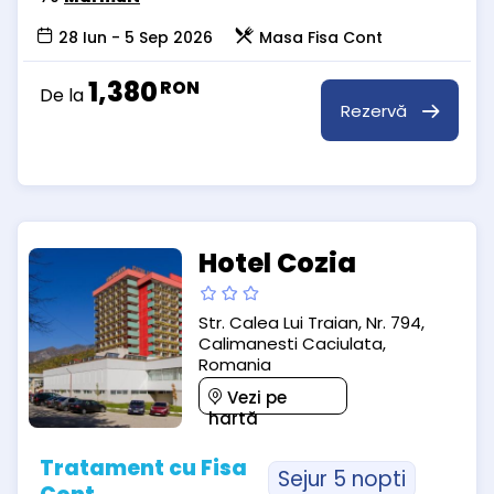
28 Iun - 5 Sep 2026
Masa Fisa Cont
1,380
RON
De la
Rezervă
Hotel Cozia
Str. Calea Lui Traian, Nr. 794,
Calimanesti Caciulata,
Romania
Vezi pe
hartă
Tratament cu Fisa
Sejur 5 nopti