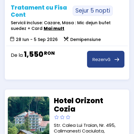
Tratament cu Fisa
Sejur 5 nopti
Cont
Servicii incluse: Cazare, Masa : Mic dejun bufet
suedez + Card
Mai mult
28 Iun - 5 Sep 2026
Demipensiune
1,550
RON
De la
Rezervă
Hotel Orizont
Cozia
Str. Calea Lui Traian, Nr. 495,
Calimanesti Caciulata,