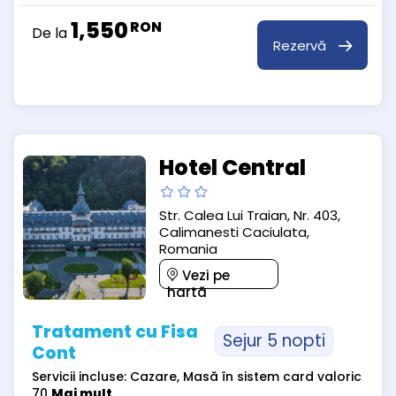
1,550
RON
De la
Rezervă
Hotel Central
Str. Calea Lui Traian, Nr. 403,
Calimanesti Caciulata,
Romania
Vezi pe
hartă
Tratament cu Fisa
Sejur 5 nopti
Cont
Servicii incluse: Cazare, Masă în sistem card valoric
70
Mai mult