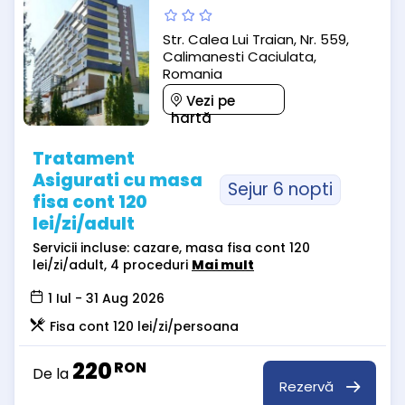
Str. Calea Lui Traian, Nr. 559,
Calimanesti Caciulata,
Romania
Vezi pe
hartă
Tratament
Asigurati cu masa
Sejur 6 nopti
fisa cont 120
lei/zi/adult
Servicii incluse: cazare, masa fisa cont 120
lei/zi/adult, 4 proceduri
Mai mult
1 Iul - 31 Aug 2026
Fisa cont 120 lei/zi/persoana
220
RON
De la
Rezervă