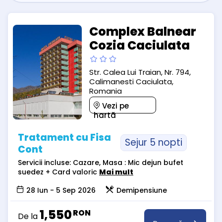
Complex Balnear
Cozia Caciulata
Str. Calea Lui Traian, Nr. 794,
Calimanesti Caciulata,
Romania
Vezi pe
hartă
Tratament cu Fisa
Sejur 5 nopti
Cont
Servicii incluse: Cazare, Masa : Mic dejun bufet
suedez + Card valoric
Mai mult
28 Iun - 5 Sep 2026
Demipensiune
1,550
RON
De la