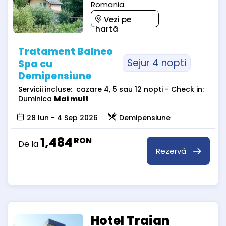
Romania
Vezi pe
hartă
Tratament Balneo
Sejur 4 nopti
Spa cu
Demipensiune
Servicii incluse: cazare 4, 5 sau 12 nopti - Check in:
Duminica
Mai mult
28 Iun - 4 Sep 2026
Demipensiune
1,484
RON
De la
Rezervă
Hotel Traian