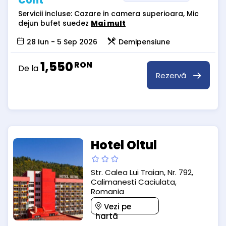
Cont
Servicii incluse: Cazare in camera superioara, Mic
dejun bufet suedez
Mai mult
28 Iun - 5 Sep 2026
Demipensiune
1,550
RON
De la
Rezervă
Hotel Oltul
Str. Calea Lui Traian, Nr. 792,
Calimanesti Caciulata,
Romania
Vezi pe
hartă