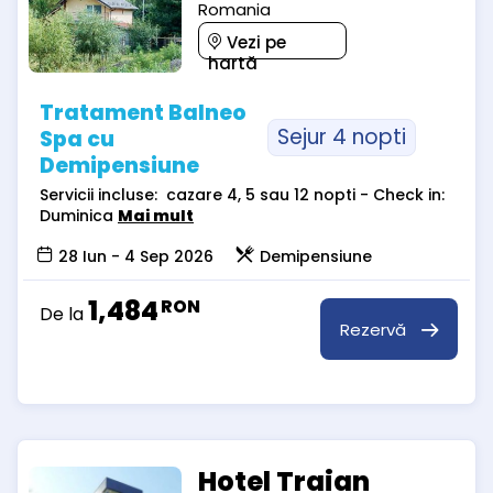
Romania
Vezi pe
hartă
Tratament Balneo
Sejur 4 nopti
Spa cu
Demipensiune
Servicii incluse: cazare 4, 5 sau 12 nopti - Check in:
Duminica
Mai mult
28 Iun - 4 Sep 2026
Demipensiune
1,484
RON
De la
Rezervă
Hotel Traian