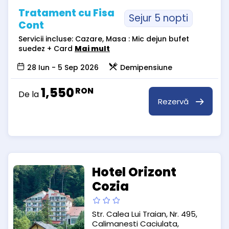
Tratament cu Fisa
Sejur 5 nopti
Cont
Servicii incluse: Cazare, Masa : Mic dejun bufet
suedez + Card
Mai mult
28 Iun - 5 Sep 2026
Demipensiune
1,550
RON
De la
Rezervă
Hotel Orizont
Cozia
Str. Calea Lui Traian, Nr. 495,
Calimanesti Caciulata,